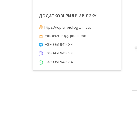
https://tepla-pidloga.in.ua/
mrrain2019@gmail.com
+380951941034
+380951941034
+380951941034