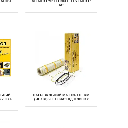
ДАННЯ
M 160 ВТ/М² І FENIX ​​LDTS 160 ВТ/
М²
ЛЬНИЙ
НАГРІВАЛЬНИЙ МАТ IN-THERM
 20 ВТ/
(ЧЕХІЯ) 200 ВТ/М² ПІД ПЛИТКУ