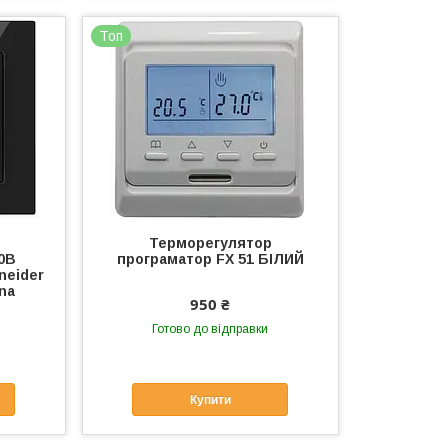
Топ
Терморегулятор
0B
програматор FX 51 БІЛИЙ
neider
ena
950 ₴
Готово до відправки
Купити