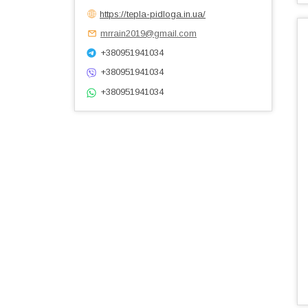
https://tepla-pidloga.in.ua/
mrrain2019@gmail.com
+380951941034
+380951941034
+380951941034