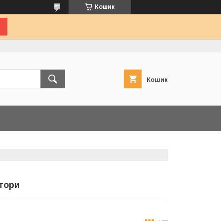
Кошик
Кошик
атори