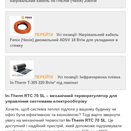
нагрівальний кабель IN-THERM (Чехія) 20Вт/м
ПЕРЕЙТИ
Усі позиції: Нагрівальний кабель
Fenix (Чехія) двожильний ADSV 18 Вт/м для укладання в
стяжку
ПЕРЕЙТИ
Усі позиції: Інфрачервона плівка
In-Therm Т-305 220 Вт/м² під ламінат
In-Therm RTC 70 SL – механічний терморегулятор для
управління системами електрообігріву
Хочете, щоб система теплої підлоги у вашому будинку чи
офісі була ефективною та економною? Тоді варто звернути
увагу на механічний термостат
In-Therm RTC 70 SL
. Це
доступний і надійний пристрій, який допоможе підтримувати