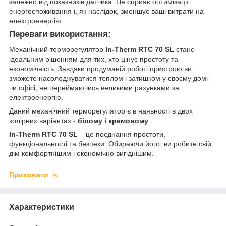
залежно від показників датчика. Це сприяє оптимізації
енергоспоживання і, як наслідок, зменшує ваші витрати на
електроенергію.
Переваги використання:
Механічний терморегулятор
In-Therm RTC 70 SL
стане
ідеальним рішенням для тих, хто цінує простоту та
економічність. Завдяки продуманій роботі пристрою ви
зможете насолоджуватися теплом і затишком у своєму домі
чи офісі, не переймаючись великими рахунками за
електроенергію.
Даний механічний терморегулятор є в наявності в двох
колірних варіантах -
білому і кремовому
.
In-Therm RTC 70 SL
– це поєднання простоти,
функціональності та безпеки. Обираючи його, ви робите свій
дім комфортнішим і економічно вигіднішим.
Приховати
Характеристики