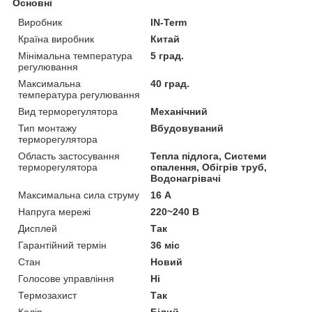
Основні
Виробник
IN-Term
Країна виробник
Китай
Мінімальна температура
5 град.
регулювання
Максимальна
40 град.
температура регулювання
Вид терморегулятора
Механічний
Тип монтажу
Вбудовуваний
терморегулятора
Область застосування
Тепла підлога, Системи
терморегулятора
опалення, Обігрів труб,
Водонагрівачі
Максимальна сила струму
16 А
Напруга мережі
220~240 В
Дисплей
Так
Гарантійний термін
36 міс
Стан
Новий
Голосове управління
Ні
Термозахист
Так
Колір
Білий