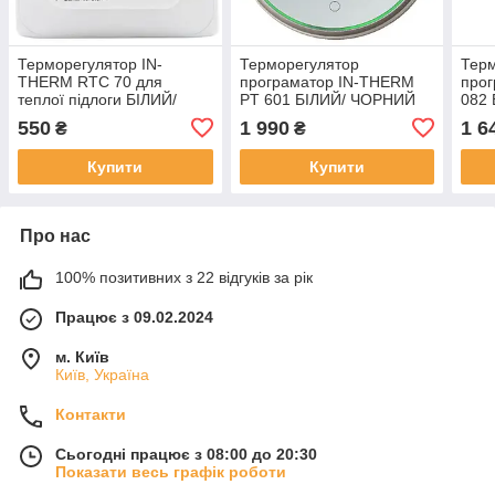
Терморегулятор IN-
Терморегулятор
Тер
THERM RTC 70 для
програматор IN-THERM
прог
теплої підлоги БІЛИЙ/
PT 601 БІЛИЙ/ ЧОРНИЙ
082
БІЖОВИЙ/ ЧОРНИЙ МАТ
550
1 990
1 6
₴
₴
Купити
Купити
Про нас
100% позитивних з 22 відгуків за рік
Працює з 09.02.2024
м. Київ
Київ, Україна
Контакти
Сьогодні працює з 08:00 до 20:30
Показати весь графік роботи