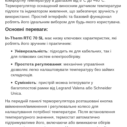
комфортну температуру в діапазоні від 5°С до +40°С.
Терморегулятор оснащений виносним датчиком температури
підлоги та індикатором живлення, що забезпечує зручність у
використанні. Простий інтерфейс та базовий функціонал
роблять його ідеальним вибором для будь-якого користувача.
Основні переваги:
In-Therm RTC 70 SL
має низку ключових характеристик, які
роблять його зручним і практичним:
Універсальність
: підходить як для кабельних, так і
для плівкових систем електрообігріву.
Простота регулювання
: механічне управління
дозволяє легко налаштовувати температуру без зайвих
складнощів.
Сумісність
: пристрій можна інтегрувати у
багатопостові рамки від Legrand Valena або Schneider
Unica.
На передній панелі терморегулятора розташовані кнопка
ввімкнення/вимкнення і регулювальне колесо для
налаштування потрібної температури. Після встановлення
температурного значення, термостат автоматично
підтримуватиме його, включаючи або вимикаючи обігрів