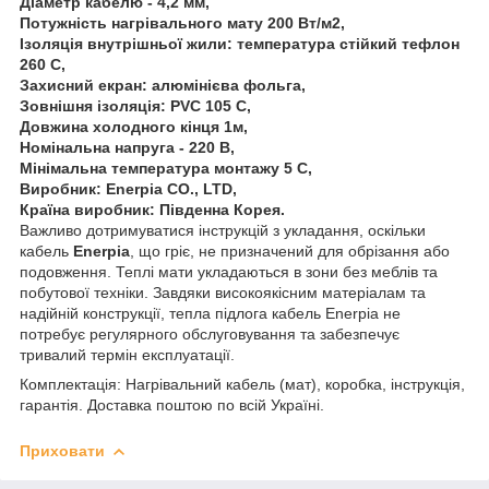
Діаметр кабелю - 4,2 мм,
Потужність нагрівального мату 200 Вт/м2,
Ізоляція внутрішньої жили: температура стійкий тефлон
260 С,
Захисний екран: алюмінієва фольга,
Зовнішня ізоляція: PVC 105 С,
Довжина холодного кінця 1м,
Номінальна напруга - 220 В,
Мінімальна температура монтажу 5 С,
Виробник: Enerpia CO., LTD,
Країна виробник: Південна Корея.
Важливо дотримуватися інструкцій з укладання, оскільки
кабель
Enerpia
, що гріє, не призначений для обрізання або
подовження. Теплі мати укладаються в зони без меблів та
побутової техніки. Завдяки високоякісним матеріалам та
надійній конструкції, тепла підлога кабель Enerpia не
потребує регулярного обслуговування та забезпечує
тривалий термін експлуатації.
Комплектація: Нагрівальний кабель (мат), коробка, інструкція,
гарантія. Доставка поштою по всій Україні.
Приховати