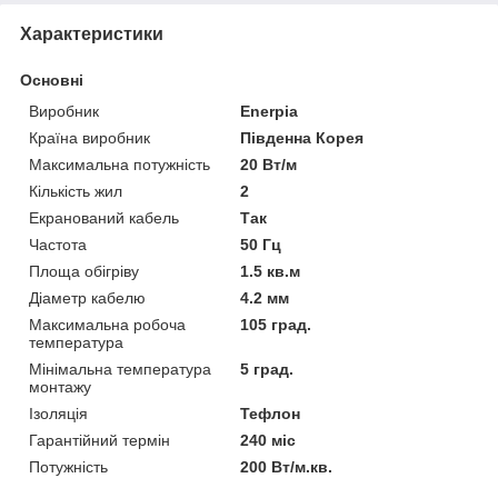
Характеристики
Основні
Виробник
Enerpia
Країна виробник
Південна Корея
Максимальна потужність
20 Вт/м
Кількість жил
2
Екранований кабель
Так
Частота
50 Гц
Площа обігріву
1.5 кв.м
Діаметр кабелю
4.2 мм
Максимальна робоча
105 град.
температура
Мінімальна температура
5 град.
монтажу
Ізоляція
Тефлон
Гарантійний термін
240 міс
Потужність
200 Вт/м.кв.