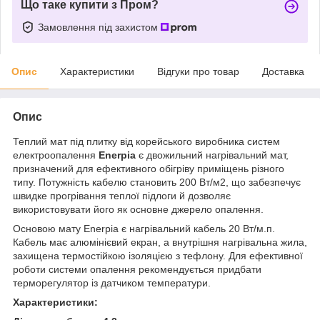
Що таке купити з Пром?
Замовлення під захистом
Опис
Характеристики
Відгуки про товар
Доставка
Опис
Теплий мат під плитку від корейського виробника систем
електроопалення
Enerpia
є двожильний нагрівальний мат,
призначений для ефективного обігріву приміщень різного
типу. Потужність кабелю становить 200 Вт/м2, що забезпечує
швидке прогрівання теплої підлоги й дозволяє
використовувати його як основне джерело опалення.
Основою мату Enerpia є нагрівальний кабель 20 Вт/м.п.
Кабель має алюмінієвий екран, а внутрішня нагрівальна жила,
захищена термостійкою ізоляцією з тефлону. Для ефективної
роботи системи опалення рекомендується придбати
терморегулятор із датчиком температури.
Характеристики: