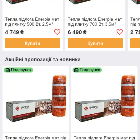
Тепла підлога Enerpia мат
Тепла підлога Enerpia мат
Тепл
під плитку 500 Вт, 2.5м²
під плитку 700 Вт, 3.5м²
під 
4 749
6 490
2 7
₴
₴
Купити
Купити
Акційні пропозиції та новинки
Подарунок
Подарунок
Тепла підлога Enerpia мат під
Тепла підлога Enerpia мат під