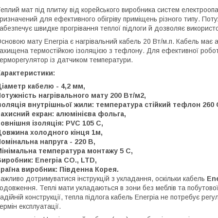
еплий мат під плитку від корейського виробника систем електроо
ризначений для ефективного обігріву приміщень різного типу. Пот
абезпечує швидке прогрівання теплої підлоги й дозволяє використ
сновою мату Enerpia є нагрівальний кабель 20 Вт/м.п. Кабель має 
ахищена термостійкою ізоляцією з тефлону. Для ефективної робо
ерморегулятор із датчиком температури.
Характеристики:
іаметр кабелю - 4,2 мм,
отужність нагрівального мату 200 Вт/м2,
золяція внутрішньої жили: температура стійкий тефлон 260 
ахисний екран: алюмінієва фольга,
овнішня ізоляція: PVC 105 С,
Довжина холодного кінця 1м,
омінальна напруга - 220 В,
Мінімальна температура монтажу 5 С,
иробник: Enerpia CO., LTD,
раїна виробник: Південна Корея.
ажливо дотримуватися інструкцій з укладання, оскільки кабель
En
одовження. Теплі мати укладаються в зони без меблів та побутової
адійній конструкції, тепла підлога кабель Enerpia не потребує ре
ермін експлуатації.