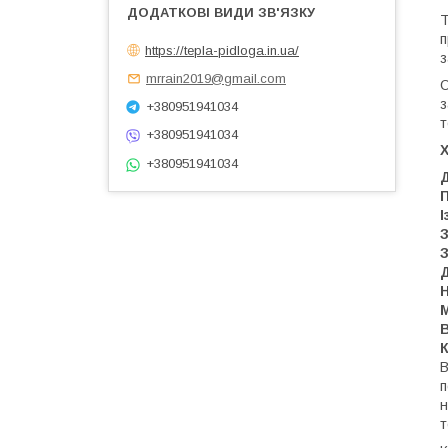
Т
п
https://tepla-pidloga.in.ua/
з
mrrain2019@gmail.com
О
з
+380951941034
т
+380951941034
+380951941034
Д
П
І
З
З
Н
В
К
В
п
н
т