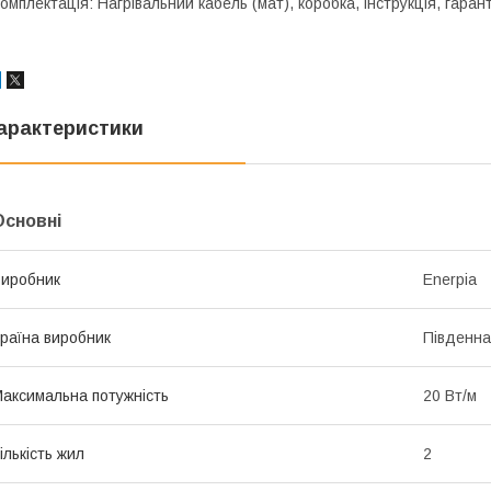
омплектація: Нагрівальний кабель (мат), коробка, інструкція, гарант
арактеристики
Основні
иробник
Enerpia
раїна виробник
Південна
аксимальна потужність
20 Вт/м
ількість жил
2