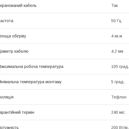
кранований кабель
Так
астота
50 Гц
лоща обігріву
4 кв.м
іаметр кабелю
4.2 мм
аксимальна робоча температура
105 град
інімальна температура монтажу
5 град.
золяція
Тефлон
арантійний термін
240 міс
отужність
200 Вт/м.