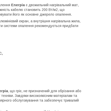
палення
Enerpia
є двожильний нагрівальний мат,
ужність кабелю становить 200 Вт/м2, що
овувати його як основне джерело опалення.
алюмінієвий екран, а внутрішня нагрівальна жила,
ти системи опалення рекомендується придбати
С,
erpia
, що гріє, не призначений для обрізання або
 техніки. Завдяки високоякісним матеріалам та
гулярного обслуговування та забезпечує тривалий