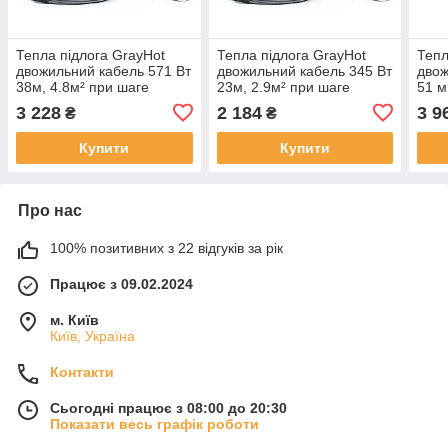
Тепла підлога GrayHot
Тепла підлога GrayHot
Тепл
двожильний кабель 571 Вт
двожильний кабель 345 Вт
двож
38м, 4.8м² при шаге
23м, 2.9м² при шаге
51 м
12.5см
12.5см
12.5
3 228
2 184
3 9
₴
₴
Купити
Купити
Про нас
100% позитивних з 22 відгуків за рік
Працює з 09.02.2024
м. Київ
Київ, Україна
Контакти
Сьогодні працює з 08:00 до 20:30
Показати весь графік роботи