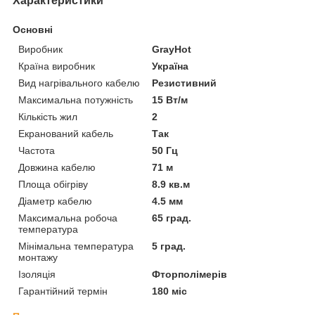
Характеристики
Основні
Виробник
GrayHot
Країна виробник
Україна
Вид нагрівального кабелю
Резистивний
Максимальна потужність
15 Вт/м
Кількість жил
2
Екранований кабель
Так
Частота
50 Гц
Довжина кабелю
71 м
Площа обігріву
8.9 кв.м
Діаметр кабелю
4.5 мм
Максимальна робоча
65 град.
температура
Мінімальна температура
5 град.
монтажу
Ізоляція
Фторполімерів
Гарантійний термін
180 міс