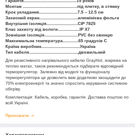
Гарантія............................................15 років
Монтаж .............................................під плитку, в стяжку
Крок укладання................................7.5 – 12.5 см
Захисний екран................................алюмінієва фольга
Внутрішня ізоляція..........................CIP 7825
Клас захисту від вологи..................IP X7
Зовнішня ізоляція............................PVC без свинцю
Максимальна температура.............65 градусів С
Країна виробник................................Україна
Тип кабеля.........................................двожильний
Для резистивного нагрівального кабелю GrayHot, зокрема на
теплих матах, також рекомендується підбирати відповідний
терморегулятор. Залежно від моделі та функціоналу
терморегулятора це дозволить вам додатково заощадити до
70% електроенергії та значно спростить керування системою
обігріву.
Комплектація: Кабель, коробка, гарантія. Доставка поштою по
всій Україні.
Приховати