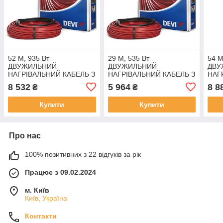
52 М, 935 Вт
29 М, 535 Вт
54 М
ДВУЖИЛЬНИЙ
ДВУЖИЛЬНИЙ
ДВУ
НАГРІВАЛЬНИЙ КАБЕЛЬ З
НАГРІВАЛЬНИЙ КАБЕЛЬ З
НАГ
СУЦІЛЬНИМ ЕКРАНОМ
СУЦІЛЬНИМ ЕКРАНОМ
СУЦ
8 532
5 964
8 8
₴
₴
DEVI flexTM 18T
DEVI flexTM 18T
DEVI
ЕЛЕКТРИЧНА ТЕПЛА
ЕЛЕКТРИЧНА ТЕПЛА
ЕЛЕ
Купити
Купити
ПІДЛОГА
ПІДЛОГА
ПІД
Про нас
100% позитивних з 22 відгуків за рік
Працює з 09.02.2024
м. Київ
Київ, Україна
Контакти