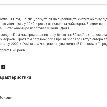
омпанія Devi, що спеціалізується на виробництві систем обігріву пі
вою діяльність у 1940-х роках як невелика майстерня. Згодом вон
а її штаб-квартира перебуває у Вайлі, Данія.
ьогодні Devi має представництва у більш ніж 30 країнах та постачає
5 держав. Протягом багатьох років бренд зберігає статус лідера т
очатку 2000-х Devi стала частиною групи компаній Danfoss, а її про
арантія 20 років
арактеристики
Основні