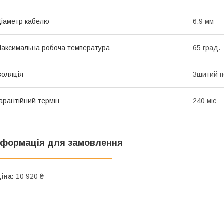
іаметр кабелю
6.9 мм
аксимальна робоча температура
65 град.
золяція
Зшитий п
арантійний термін
240 міс
нформація для замовлення
іна:
10 920 ₴