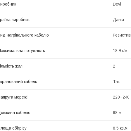
иробник
Devi
раїна виробник
Данія
ид нагрівального кабелю
Резистив
аксимальна потужність
18 Вт/м
ількість жил
2
кранований кабель
Так
апруга мережі
220~240
овжина кабелю
68 м
лоща обігріву
8.5 кв.м