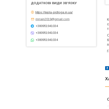
https://tepla-pidloga.in.ua/
mrrain2019@gmail.com
К
с
+380951941034
т
+380951941034
С
+380951941034
6
п
Г
Х