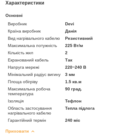
Характеристики
Основні
Виробник
Devi
Країна виробник
Данія
Вид нагрівального кабелю
Резистивний
Максимальна потужність
225 Вт/м
Кількість жил
2
Екранований кабель
Так
Напруга мережі
220~240 В
Мінімальний радіус вигину
3 мм
Площа обігріву
1.5 кв.м
Максимальна робоча
90 град.
температура
Ізоляція
Тефлон
Область застосування
Тепла підлога
нагрівального кабелю
Гарантійний термін
240 міс
Приховати