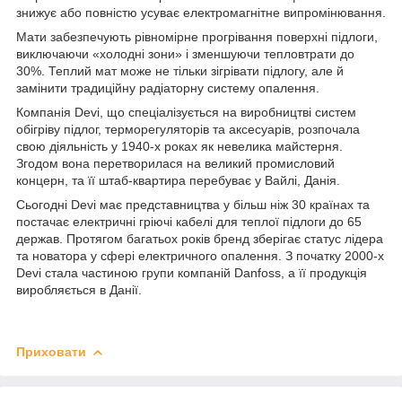
знижує або повністю усуває електромагнітне випромінювання.
Мати забезпечують рівномірне прогрівання поверхні підлоги,
виключаючи «холодні зони» і зменшуючи тепловтрати до
30%. Теплий мат може не тільки зігрівати підлогу, але й
замінити традиційну радіаторну систему опалення.
Компанія Devi, що спеціалізується на виробництві систем
обігріву підлог, терморегуляторів та аксесуарів, розпочала
свою діяльність у 1940-х роках як невелика майстерня.
Згодом вона перетворилася на великий промисловий
концерн, та її штаб-квартира перебуває у Вайлі, Данія.
Сьогодні Devi має представництва у більш ніж 30 країнах та
постачає електричні гріючі кабелі для теплої підлоги до 65
держав. Протягом багатьох років бренд зберігає статус лідера
та новатора у сфері електричного опалення. З початку 2000-х
Devi стала частиною групи компаній Danfoss, а її продукція
виробляється в Данії.
Приховати