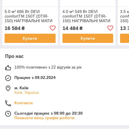
5.0 м² 686 Вт DEVI
4.0 м² 549 Вт DEVI
3.5 
comfortTM 150T (DTIR-
comfortTM 150T (DTIR-
comf
150) НАГРІВАЛЬНІ МАТИ
150) НАГРІВАЛЬНІ МАТИ
150
ДВУЖИЛЬНІ
ДВУЖИЛЬНІ
ДВУ
16 584
14 484
13 
₴
₴
ЕКРАНІРОВАНІ ТЕПЛА
ЕКРАНІРОВАНІ ТЕПЛА
ЕКР
ПІДЛОГА
ПІДЛОГА
ПІД
Купити
Купити
Про нас
100% позитивних з 22 відгуків за рік
Працює з 09.02.2024
м. Київ
Київ, Україна
Контакти
Сьогодні працює з 08:00 до 20:30
Показати весь графік роботи