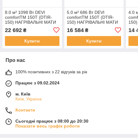
8.0 м² 1098 Вт DEVI
5.0 м² 686 Вт DEVI
4.0 
comfortTM 150T (DTIR-
comfortTM 150T (DTIR-
comf
150) НАГРІВАЛЬНІ МАТИ
150) НАГРІВАЛЬНІ МАТИ
150
ДВУЖИЛЬНІ
ДВУЖИЛЬНІ
ДВУ
22 692
16 584
14 
₴
₴
ЕКРАНІРОВАНІ ТЕПЛА
ЕКРАНІРОВАНІ ТЕПЛА
ЕКР
ПІДЛОГА
ПІДЛОГА
ПІД
Купити
Купити
Про нас
100% позитивних з 22 відгуків за рік
Працює з 09.02.2024
м. Київ
Київ, Україна
Контакти
Сьогодні працює з 08:00 до 20:30
Показати весь графік роботи