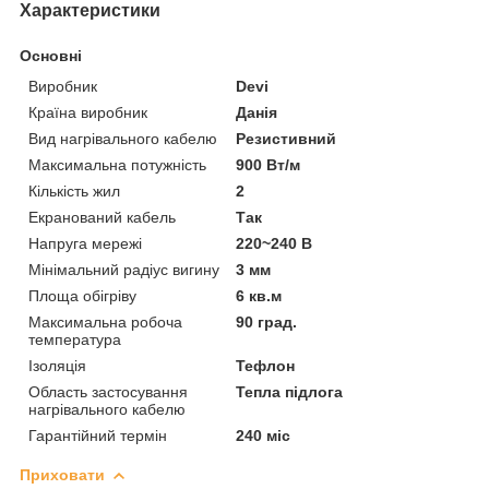
Характеристики
Основні
Виробник
Devi
Країна виробник
Данія
Вид нагрівального кабелю
Резистивний
Максимальна потужність
900 Вт/м
Кількість жил
2
Екранований кабель
Так
Напруга мережі
220~240 В
Мінімальний радіус вигину
3 мм
Площа обігріву
6 кв.м
Максимальна робоча
90 град.
температура
Ізоляція
Тефлон
Область застосування
Тепла підлога
нагрівального кабелю
Гарантійний термін
240 міс
Приховати