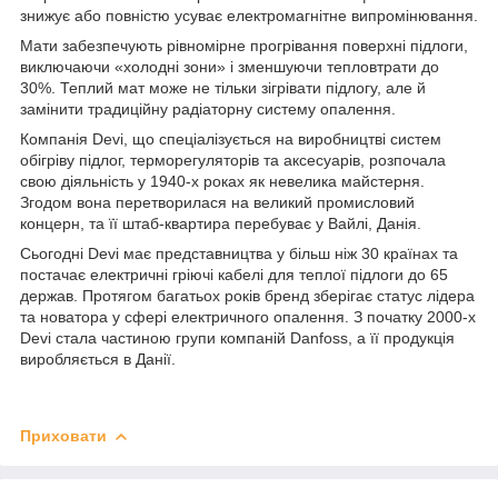
знижує або повністю усуває електромагнітне випромінювання.
Мати забезпечують рівномірне прогрівання поверхні підлоги,
виключаючи «холодні зони» і зменшуючи тепловтрати до
30%. Теплий мат може не тільки зігрівати підлогу, але й
замінити традиційну радіаторну систему опалення.
Компанія Devi, що спеціалізується на виробництві систем
обігріву підлог, терморегуляторів та аксесуарів, розпочала
свою діяльність у 1940-х роках як невелика майстерня.
Згодом вона перетворилася на великий промисловий
концерн, та її штаб-квартира перебуває у Вайлі, Данія.
Сьогодні Devi має представництва у більш ніж 30 країнах та
постачає електричні гріючі кабелі для теплої підлоги до 65
держав. Протягом багатьох років бренд зберігає статус лідера
та новатора у сфері електричного опалення. З початку 2000-х
Devi стала частиною групи компаній Danfoss, а її продукція
виробляється в Данії.
Приховати