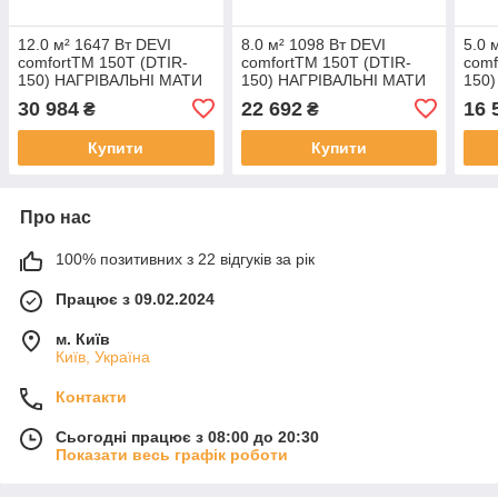
12.0 м² 1647 Вт DEVI
8.0 м² 1098 Вт DEVI
5.0 
comfortTM 150T (DTIR-
comfortTM 150T (DTIR-
comf
150) НАГРІВАЛЬНІ МАТИ
150) НАГРІВАЛЬНІ МАТИ
150
ДВУЖИЛЬНІ
ДВУЖИЛЬНІ
ДВУ
30 984
22 692
16 
₴
₴
ЕКРАНІРОВАНІ ТЕПЛА
ЕКРАНІРОВАНІ ТЕПЛА
ЕКР
ПІДЛОГА
ПІДЛОГА
ПІД
Купити
Купити
Про нас
100% позитивних з 22 відгуків за рік
Працює з 09.02.2024
м. Київ
Київ, Україна
Контакти
Сьогодні працює з 08:00 до 20:30
Показати весь графік роботи