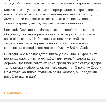
знижує або повністю усуває електромагнітне випромінювання.
Мати забезпечують рівномірне прогрівання поверхні підлоги,
виключаючи «холодні зони» і зменшуючи тепловтрати до
30%. Теплий мат може не тільки зігрівати підлогу, але й
замінити традиційну радіаторну систему опалення.
Компанія Devi, що спеціалізується на виробництві систем
обігріву підлог, терморегуляторів та аксесуарів, розпочала
свою діяльність у 1940-х роках як невелика майстерня.
Згодом вона перетворилася на великий промисловий
концерн, та її штаб-квартира перебуває у Вайлі, Данія.
Сьогодні Devi має представництва у більш ніж 30 країнах та
постачає електричні гріючі кабелі для теплої підлоги до 65
держав. Протягом багатьох років бренд зберігає статус лідера
та новатора у сфері електричного опалення. З початку 2000-х
Devi стала частиною групи компаній Danfoss, а її продукція
виробляється в Данії.
Приховати