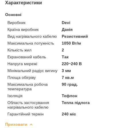
Характеристики
Основні
Виробник
Devi
Країна виробник
Данія
Вид нагрівального кабелю
Резистивний
Максимальна потужність
1050 Вт/м
Кількість жил
2
Екранований кабель
Так
Напруга мережі
220~240 В
Мінімальний радіус вигину
3 мм
Площа обігріву
7 кв.м
Максимальна робоча
90 град.
температура
Ізоляція
Тефлон
Область застосування
Тепла підлога
нагрівального кабелю
Гарантійний термін
240 міс
Приховати