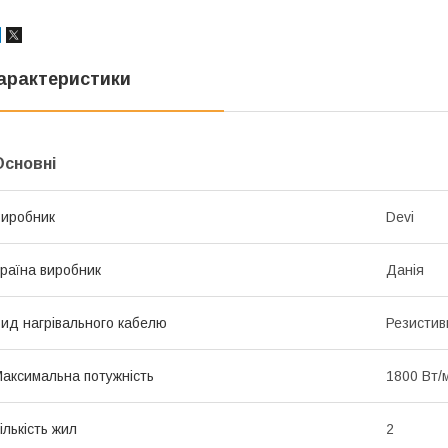
арактеристики
Основні
иробник
Devi
раїна виробник
Данія
ид нагрівального кабелю
Резистив
аксимальна потужність
1800 Вт/
ількість жил
2