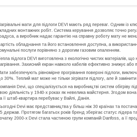
агрівальні мати для підлоги DEVI мають ряд переваг. Одним із клю
кладних монтажних робіт. Система керування дозволяє точно рег
радуса, а виробник надає гарантію на справну роботу мату не менш
артість обладнання та його встановлення доступна, а використанн
омунальні послуги порівняно з дорогим газовим опаленням.
епла підлога DEVI виготовлена ​​з екологічно чистих матеріалів, що
агрівання. Захисний екран навколо кабелів ефективно знижує або 
ати забезпечують рівномірне прогрівання поверхні підлоги, виклю
о 30%. Теплий мат може не тільки зігрівати підлогу, але й заміни
омпанія Devi, що спеціалізується на виробництві систем обігріву пі
вою діяльність у 1940-х роках як невелика майстерня. Згодом вон
а її штаб-квартира перебуває у Вайлі, Данія.
ьогодні Devi має представництва у більш ніж 30 країнах та постачає
5 держав. Протягом багатьох років бренд зберігає статус лідера т
очатку 2000-х Devi стала частиною групи компаній Danfoss, а її про