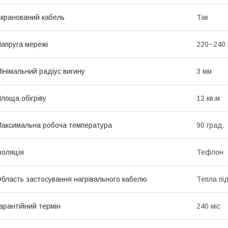
кранований кабель
Так
апруга мережі
220~240
інімальний радіус вигину
3 мм
лоща обігріву
12 кв.м
аксимальна робоча температура
90 град.
золяція
Тефлон
бласть застосування нагрівального кабелю
Тепла пі
арантійний термін
240 міс