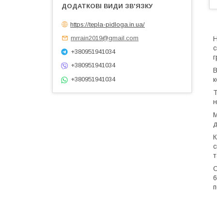
https://tepla-pidloga.in.ua/
mrrain2019@gmail.com
Н
с
+380951941034
г
+380951941034
В
+380951941034
к
Т
н
М
д
К
с
т
С
6
п