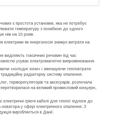
чових є простота установки, яка не потребує
улювати температуру з похибкою до одного
е ніж на 10 років.
я електрики як енергоносія знижує витрати на
 не виділяють токсичних речовин під час
повністю усуває електромагнітне випромінювання.
чаючи «холодні зони» і зменшуючи тепловтрати
ти традиційну радіаторну систему опалення.
длог, терморегуляторів та аксесуарів, розпочала
а перетворилася на великий промисловий концерн,
 електричні гріючі кабелі для теплої підлоги до
а новатора у сфері електричного опалення. З
дукція виробляється в Данії.