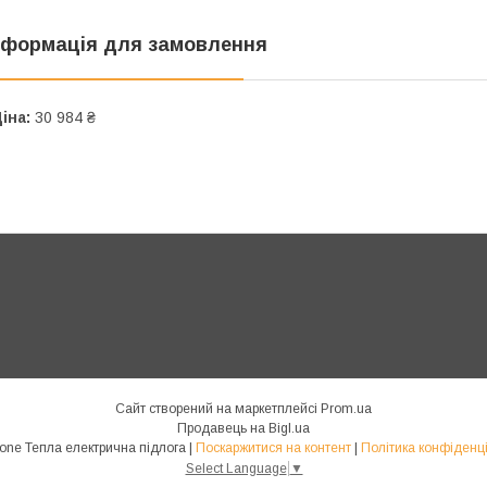
нформація для замовлення
іна:
30 984 ₴
Сайт створений на маркетплейсі
Prom.ua
Продавець на Bigl.ua
HeatZone Тепла електрична підлога |
Поскаржитися на контент
|
Політика конфіденці
Select Language
▼