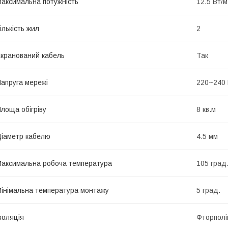
аксимальна потужність
12.5 Вт/м
ількість жил
2
кранований кабель
Так
апруга мережі
220~240
лоща обігріву
8 кв.м
іаметр кабелю
4.5 мм
аксимальна робоча температура
105 град
інімальна температура монтажу
5 град.
золяція
Фторполі