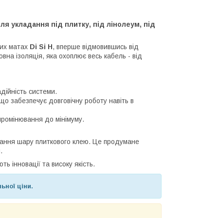
ля укладання під плитку, під лінолеум, під
них матах
Di Si H
, вперше відмовившись від
на ізоляція, яка охоплює весь кабель - від
дійність системи.
що забезпечує довговічну роботу навіть в
промінювання до мінімуму.
ання шару плиткового клею. Це продумане
.
ть інновації та високу якість.
ьної ціни.