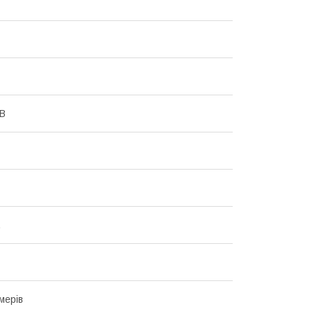
 В
.
мерів