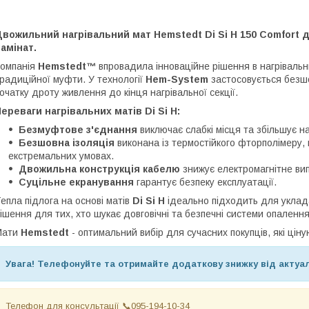
вожильний нагрівальний мат Hemstedt Di Si H 150 Comfort д
амінат.
омпанія
Hemstedt™
впровадила інноваційне рішення в нагріваль
радиційної муфти. У технології
Hem-System
застосовується безшов
очатку дроту живлення до кінця нагрівальної секції.
ереваги нагрівальних матів Di Si H:
Безмуфтове з'єднання
виключає слабкі місця та збільшує на
Безшовна ізоляція
виконана із термостійкого фторполімеру, 
екстремальних умовах.
Двожильна конструкція кабелю
знижує електромагнітне ви
Суцільне екранування
гарантує безпеку експлуатації.
епла підлога на основі матів
Di Si H
ідеально підходить для уклад
ішення для тих, хто шукає довговічні та безпечні системи опалення
Мати
Hemstedt
- оптимальний вибір для сучасних покупців, які ціную
Увага! Телефонуйте
та отримайте додаткову знижку від актуал
Телефон для консультації 📞095-194-10-34