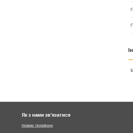
Г
П
І
Ц
Як з нами зв'язатися
Номер телефону