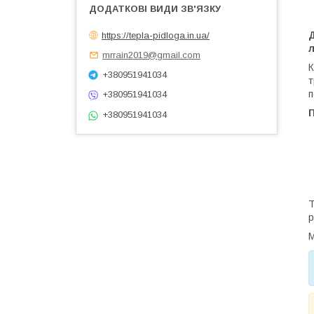
https://tepla-pidloga.in.ua/
Д
л
mrrain2019@gmail.com
К
+380951941034
т
п
+380951941034
П
+380951941034
Т
р