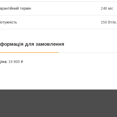
арантійний термін
240 міс
отужність
150 Вт/м.
нформація для замовлення
іна:
19 800 ₴