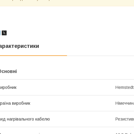
арактеристики
Основні
иробник
Hemstedt
раїна виробник
Німеччин
ид нагрівального кабелю
Резистив