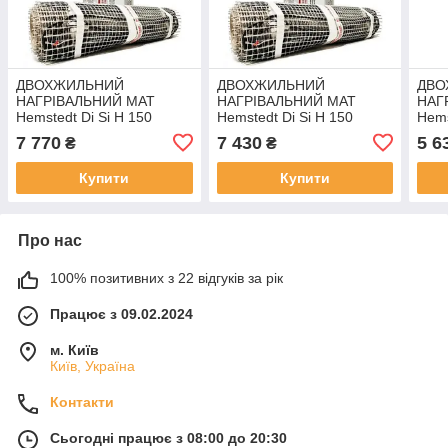
ДВОХЖИЛЬНИЙ
ДВОХЖИЛЬНИЙ
ДВО
НАГРІВАЛЬНИЙ МАТ
НАГРІВАЛЬНИЙ МАТ
НАГ
Hemstedt Di Si H 150
Hemstedt Di Si H 150
Hems
Comfort - 2.5 М² 375 ВТ
Comfort - 2 М² 300 ВТ
Comf
7 770
7 430
5 6
₴
₴
Купити
Купити
Про нас
100% позитивних з 22 відгуків за рік
Працює з 09.02.2024
м. Київ
Київ, Україна
Контакти
Сьогодні працює з 08:00 до 20:30