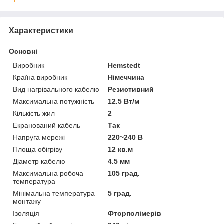
Характеристики
Основні
Виробник
Hemstedt
Країна виробник
Німеччина
Вид нагрівального кабелю
Резистивний
Максимальна потужність
12.5 Вт/м
Кількість жил
2
Екранований кабель
Так
Напруга мережі
220~240 В
Площа обігріву
12 кв.м
Діаметр кабелю
4.5 мм
Максимальна робоча
105 град.
температура
Мінімальна температура
5 град.
монтажу
Ізоляція
Фторполімерів