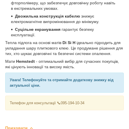
фторполімеру, що забезпечує довговічну роботу навіть
в екстремальних умовах.
Двожильна конструкція кабелю
знижує
електромагнітне випромінювання до мінімуму.
Суцільне екранування
гарантує безпеку
експлуатації.
Тепла підлога на основі матів
Di Si H
ідеально підходить для
укладання шару плиткового клею. Це продумане рішення для
тих, хто шукає довговічні та безпечні системи опалення.
Мати
Hemstedt
- оптимальний вибір для сучасних покупців,
які цінують інновації та високу якість.
Увага! Телефонуйте
та отримайте додаткову знижку від
актуальної ціни.
Телефон для консультації 📞095-194-10-34
Приховати