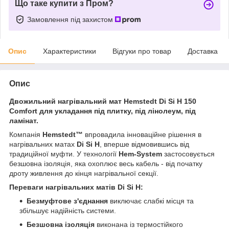
Що таке купити з Пром?
Замовлення під захистом
Опис
Характеристики
Відгуки про товар
Доставка
Опис
Двожильний нагрівальний мат Hemstedt Di Si H 150
Comfort для укладання під плитку, під лінолеум, під
ламінат.
Компанія
Hemstedt™
впровадила інноваційне рішення в
нагрівальних матах
Di Si H
, вперше відмовившись від
традиційної муфти. У технології
Hem-System
застосовується
безшовна ізоляція, яка охоплює весь кабель - від початку
дроту живлення до кінця нагрівальної секції.
Переваги нагрівальних матів Di Si H:
Безмуфтове з'єднання
виключає слабкі місця та
збільшує надійність системи.
Безшовна ізоляція
виконана із термостійкого