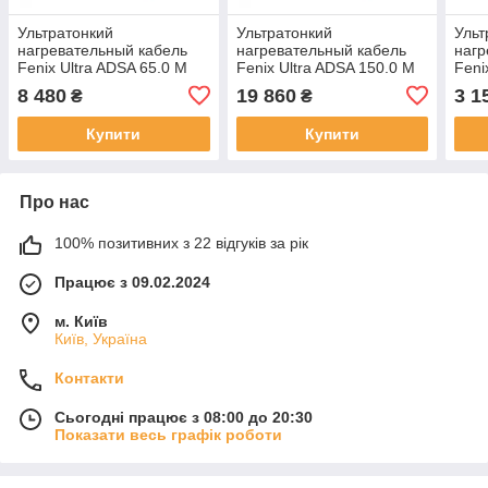
Ультратонкий
Ультратонкий
Ульт
нагревательный кабель
нагревательный кабель
нагр
Fenix Ultra ADSA 65.0 М
Fenix Ultra ADSA 150.0 М
Feni
(5.2-6.5 М²) 875 Вт
(12.0-15.0 М²) 1800 Вт
(1.0
8 480
19 860
3 1
₴
₴
Купити
Купити
Про нас
100% позитивних з 22 відгуків за рік
Працює з 09.02.2024
м. Київ
Київ, Україна
Контакти
Сьогодні працює з 08:00 до 20:30
Показати весь графік роботи