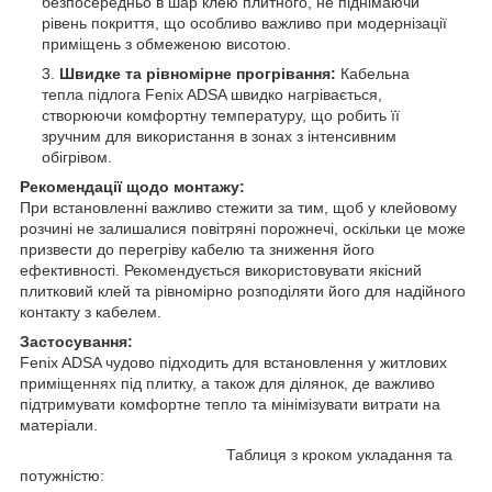
безпосередньо в шар клею плитного, не піднімаючи
рівень покриття, що особливо важливо при модернізації
приміщень з обмеженою висотою.
Швидке та рівномірне прогрівання:
Кабельна
тепла підлога Fenix ​​ADSA швидко нагрівається,
створюючи комфортну температуру, що робить її
зручним для використання в зонах з інтенсивним
обігрівом.
Рекомендації щодо монтажу:
При встановленні важливо стежити за тим, щоб у клейовому
розчині не залишалися повітряні порожнечі, оскільки це може
призвести до перегріву кабелю та зниження його
ефективності. Рекомендується використовувати якісний
плитковий клей та рівномірно розподіляти його для надійного
контакту з кабелем.
Застосування:
Fenix ​​ADSA чудово підходить для встановлення у житлових
приміщеннях під плитку, а також для ділянок, де важливо
підтримувати комфортне тепло та мінімізувати витрати на
матеріали.
Таблиця з кроком укладання та
потужністю: