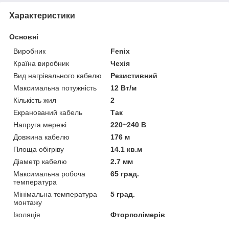
Характеристики
Основні
Виробник
Fenix
Країна виробник
Чехія
Вид нагрівального кабелю
Резистивний
Максимальна потужність
12 Вт/м
Кількість жил
2
Екранований кабель
Так
Напруга мережі
220~240 В
Довжина кабелю
176 м
Площа обігріву
14.1 кв.м
Діаметр кабелю
2.7 мм
Максимальна робоча
65 град.
температура
Мінімальна температура
5 град.
монтажу
Ізоляція
Фторполімерів