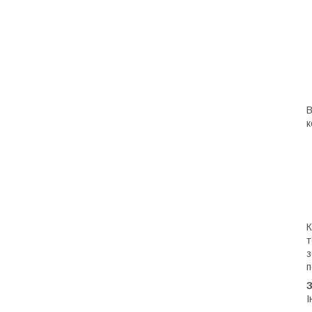
В
к
К
т
з
п
І