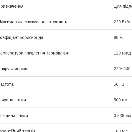
ризначення
Для підл
аксимальна споживана потужність
220 Вт/м.
оефіцієнт корисної дії
98 %
емпература плавлення термоплівки
120 град
апруга мережі
220~240
астота
50 Гц
ирина плівки
500 мм
овщина плівки
0.338 мм
арантійний термін
180 міс