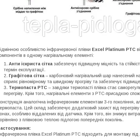
ідмінною особливістю інфрачервоної плівки
Excel Platinum PTC
в
омпонентів в одному нагрівальному елементі:
Анти іскриста сітка
забезпечує підвищену міцність та стійкі
термін експлуатації.
Графітова сітка
– карбоновий нагрівальний шар нанесений над
сприяє рівномірному та швидкому прогріву та забезпечує підвище
Термопаста PTC
– завдяки термопасті плівка стає саморегу
перегріву. Крім того, нагрівальні елементи з PTC-присадкою спо
онструкція аналогічна інфрачервоним елементам 3-го покоління, а
ермопаста. Цей склад забезпечує додатковий захист від перегріву
онах, особливо віддалених від датчика. Крім того, він знижує вит
орівняно з плівковою теплою підлогою попередніх поколінь.
Застосування:
нфрачервона плівка Excel Platinum PTC підходить для монтажу під л