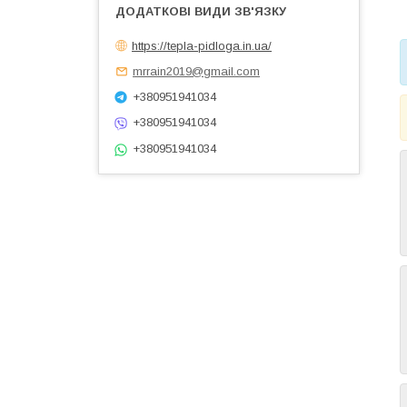
https://tepla-pidloga.in.ua/
mrrain2019@gmail.com
+380951941034
+380951941034
+380951941034