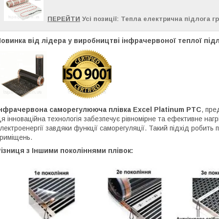
ПЕРЕЙТИ
Усі позиції: Тепла електрична підлога г
овинка від лідера у виробництві інфрачервоної теплої підло
Інфрачервона саморегулююча плівка Excel Platinum PTC
, пре
я інноваційна технологія забезпечує рівномірне та ефективне наг
лектроенергії завдяки функції саморегуляції. Такий підхід робить 
риміщень.
ізниця з Іншими поколіннями плівок: