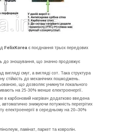
ід
FelixKorea
є поєднання трьох передових
сть до зношування, що значно продовжує
 вигляді смуг, а вигляді сот. Така структура
ну стійкість до механічних пошкоджень.
льованою, що дозволяє уникнути локального
живають на 25-30% менше електроенергії.
ле в карбоновий нагрівач додатково введена
, автоматично знижуючи потужність перегрітих
рату електроенергії в середньому на 20–30%
інолеум, ламінат, паркет та ковролін.