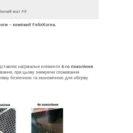
ріючий мат FX
ги – компанії FelixKorea.
дставляє нагрівальні елементи
4-го покоління
.
рівання, при цьому знижуючи споживання
плівку безпечною та економічною для обігріву