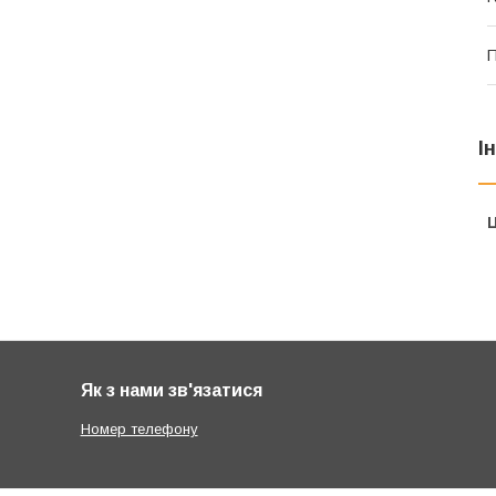
П
І
Ц
Як з нами зв'язатися
Номер телефону