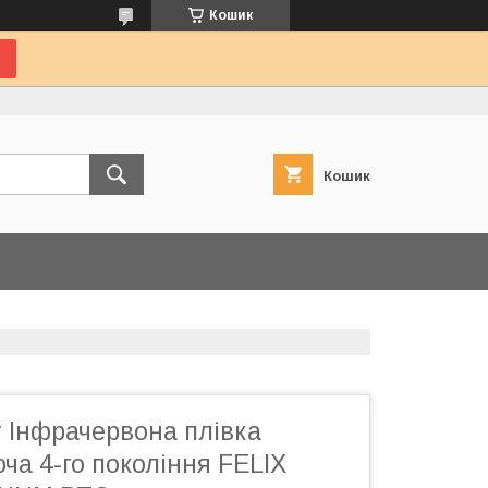
Кошик
Кошик
т Інфрачервона плівка
а 4-го покоління FELIX