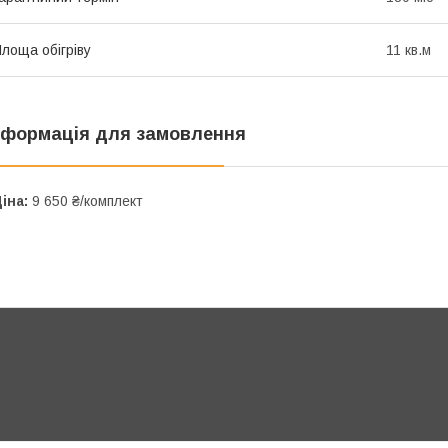
лоща обігріву
11 кв.м
нформація для замовлення
іна:
9 650 ₴/комплект