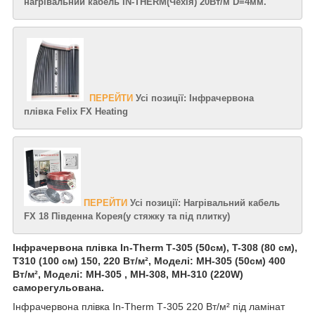
нагрівальний кабель IN-THERM(Чехія) 20Вт/м D=4мм.
ПЕРЕЙТИ
Усі позиції: Інфрачервона
плівка Felix FX Heating
ПЕРЕЙТИ
Усі позиції: Нагрівальний кабель
FX 18 Південна Корея(у стяжку та під плитку)
Інфрачервона плівка In-Therm Т-305 (50см), T-308 (80 см),
T310 (100 см) 150, 220 Вт/м², Моделі: MH-305 (50см) 400
Вт/м², Моделі: MH-305 , MH-308, MH-310 (220W)
саморегульована.
Інфрачервона плівка In-Therm Т-305 220 Вт/м² під ламінат