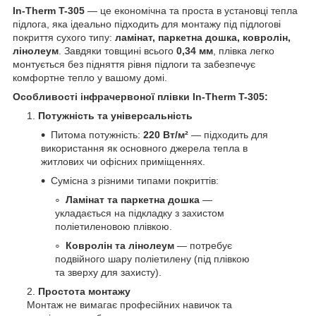
In-Therm T-305
— це економічна та проста в установці тепла
підлога, яка ідеально підходить для монтажу під підлогові
покриття сухого типу:
ламінат, паркетна дошка, ковролін,
лінолеум
. Завдяки товщині всього
0,34 мм
, плівка легко
монтується без підняття рівня підлоги та забезпечує
комфортне тепло у вашому домі.
Особливості інфрачервоної плівки In-Therm T-305:
Потужність та універсальність
Питома потужність:
220 Вт/м²
— підходить для
використання як основного джерела тепла в
житлових чи офісних приміщеннях.
Сумісна з різними типами покриттів:
Ламінат та паркетна дошка
—
укладається на підкладку з захистом
поліетиленовою плівкою.
Ковролін та лінолеум
— потребує
подвійного шару поліетилену (під плівкою
та зверху для захисту).
Простота монтажу
Монтаж не вимагає професійних навичок та