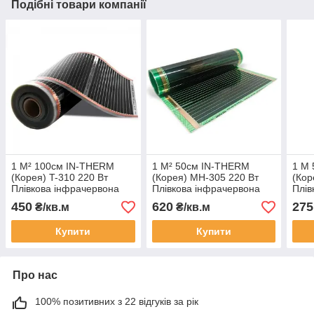
Подібні товари компанії
1 М² 100см IN-THERM
1 М² 50см IN-THERM
1 М
(Корея) T-310 220 Вт
(Корея) MH-305 220 Вт
(Кор
Плівкова інфрачервона
Плівкова інфрачервона
Плів
тепла підлога
тепла підлога
тепл
450
620
275
₴/кв.м
₴/кв.м
САМОРЕГУЛЮЮЧА
Купити
Купити
Про нас
100% позитивних з 22 відгуків за рік