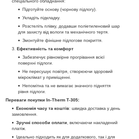
спеціального обладнання:
Підготуйте основу (чорнову підлогу).
Укладіть підкладку.
Розстеліть плівку, додавши поліетиленовий шар
для захисту від вологи та механічного тертя.
Змонтуйте фінішне підлогове покриття.
Ефективність та комфорт
Забезпечує рівномірне прогрівання всієї
поверхні підлоги.
Не пересушує повітря, створюючи здоровий
мікроклімат у приміщенні.
Непомітна та не вимагає значного підняття
рівня підлоги.
Переваги покупки In-Therm T-305:
Економія часу та коштів
: швидка доставка у день
замовлення.
Зручні способи оплати
, включаючи накладений
платіж.
Ідеально підходить як для додаткового, так і для