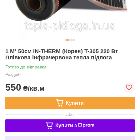
1 М² 50см IN-THERM (Корея) T-305 220 Вт
Плівкова інфрачервона тепла підлога
Готово до відправки
Роздріб
550
₴/кв.м
Купити
або
Купити з