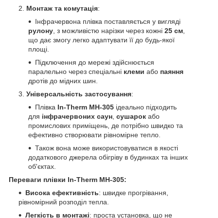
Монтаж та комутація
:
Інфрачервона плівка поставляється у вигляді
рулону
, з можливістю нарізки через кожні
25 см
,
що дає змогу легко адаптувати її до будь-якої
площі.
Підключення до мережі здійснюється
паралельно через спеціальні
клеми
або
паяння
дротів до мідних шин.
Універсальність застосування
:
Плівка
In-Therm MH-305
ідеально підходить
для
інфрачервоних саун
,
сушарок
або
промислових приміщень, де потрібно швидко та
ефективно створювати рівномірне тепло.
Також вона може використовуватися в якості
додаткового джерела обігріву в будинках та інших
об'єктах.
Переваги плівки In-Therm MH-305:
Висока ефективність
: швидке прогрівання,
рівномірний розподіл тепла.
Легкість в монтажі
: проста установка, що не