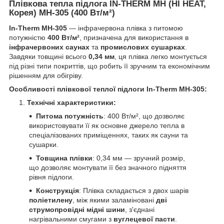
Плівкова тепла підлога
IN-THERM MH (HI HEAT,
Корея)
МН-305 (400 Вт/м²)
In-Therm MH-305
— інфрачервона плівка з питомою
потужністю
400 Вт/м²
, призначена для використання в
інфрачервоних саунах
та
промислових сушарках
.
Завдяки товщині всього
0,34 мм
, ця плівка легко монтується
під різні типи покриттів, що робить її зручним та економічним
рішенням для обігріву.
Особливості плівкової теплої підлоги In-Therm MH-305:
Технічні характеристики:
Питома потужність
: 400 Вт/м², що дозволяє
використовувати її як основне джерело тепла в
спеціалізованих приміщеннях, таких як сауни та
сушарки.
Товщина плівки
: 0,34 мм — зручний розмір,
що дозволяє монтувати її без значного підняття
рівня підлоги.
Конструкція
: Плівка складається з двох шарів
поліетилену
, між якими заламіновані
дві
струмопровідні мідні шини
, з'єднані
нагрівальними смугами з
вуглецевої пасти
.