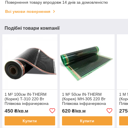
Повернення товару впродовж 14 днів за домовленістю
Всі умови повернення
Подібні товари компанії
1 М² 100см IN-THERM
1 М² 50см IN-THERM
1 М
(Корея) T-310 220 Вт
(Корея) MH-305 220 Вт
(Кор
Плівкова інфрачервона
Плівкова інфрачервона
Плів
тепла підлога
тепла підлога
тепл
450
620
275
₴/кв.м
₴/кв.м
САМОРЕГУЛЮЮЧА
Купити
Купити