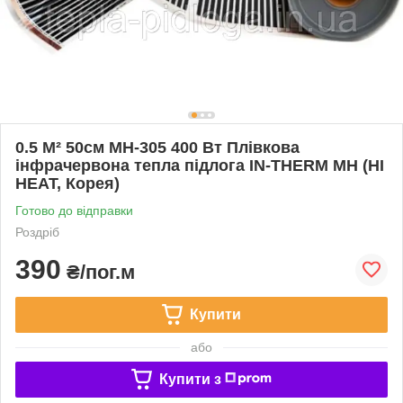
0.5 М² 50см MH-305 400 Вт Плівкова
інфрачервона тепла підлога IN-THERM MH (HI
HEAT, Корея)
Готово до відправки
Роздріб
390
₴/пог.м
Купити
або
Купити з