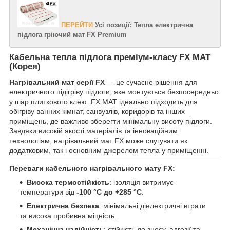
ПЕРЕЙТИ
Усі позиції: Тепла електрична
підлога гріючий мат FX Premium
Кабельна тепла підлога преміум-класу FX MAT
(Корея)
Нагрівальний мат серії FX
— це сучасне рішення для
електричного підігріву підлоги, яке монтується безпосередньо
у шар плиткового клею. FX MAT ідеально підходить для
обігріву ванних кімнат, санвузлів, коридорів та інших
приміщень, де важливо зберегти мінімальну висоту підлоги.
Завдяки високій якості матеріалів та інноваційним
технологіям, нагрівальний мат FX може слугувати як
додатковим, так і основним джерелом тепла у приміщенні.
Переваги кабельного нагрівального мату FX:
Висока термостійкість
: ізоляція витримує
температури від
-100 °C до +285 °C
.
Електрична безпека
: мінімальні діелектричні втрати
та висока пробивна міцність.
Механічна надійність
: стійкість до зносу, адгезії та