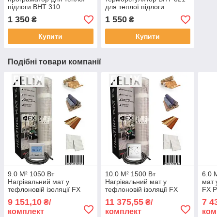
підлоги BHT 310
для теплої підлоги
1 350
1 550
₴
₴
Купити
Купити
Подібні товари компанії
9.0 М² 1050 Вт
10.0 М² 1500 Вт
6.0 
Нагрівальний мат у
Нагрівальний мат у
мат 
тефлоновій ізоляції FX
тефлоновій ізоляції FX
FX P
Premium (Корея) з
Premium (Корея)
про
9 151,10
11 375,55
7 4
₴/
₴/
програматором
комплект
комплект
ком