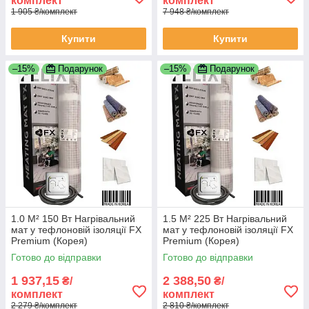
комплект
комплект
1 905 ₴/комплект
7 948 ₴/комплект
Купити
Купити
–15%
Подарунок
–15%
Подарунок
1.0 М² 150 Вт Нагрівальний
1.5 М² 225 Вт Нагрівальний
мат у тефлоновій ізоляції FX
мат у тефлоновій ізоляції FX
Premium (Корея)
Premium (Корея)
Готово до відправки
Готово до відправки
1 937,15
2 388,50
₴/
₴/
комплект
комплект
2 279 ₴/комплект
2 810 ₴/комплект