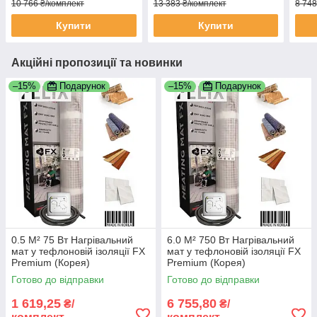
10 766 ₴/комплект
13 383 ₴/комплект
8 748
Купити
Купити
Акційні пропозиції та новинки
–15%
Подарунок
–15%
Подарунок
0.5 М² 75 Вт Нагрівальний
6.0 М² 750 Вт Нагрівальний
мат у тефлоновій ізоляції FX
мат у тефлоновій ізоляції FX
Premium (Корея)
Premium (Корея)
Готово до відправки
Готово до відправки
1 619,25
6 755,80
₴/
₴/