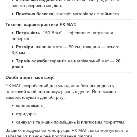
висока розривна міцність.
Пожежна безпека
: ізоляція матеріалу не займиста.
Технічні характеристики FX MAT:
Потужність
: 150 Вт/м² — ефективне нагрівання
поверхні.
Розміри
: ширина мату — 50 см, товщина — всього
3,6 мм.
Термін служби
: гарантія на нагрівальний мат —
20
років
.
Особливості монтажу:
FX MAT розроблений для укладання безпосередньо у
плитковий клей, що знижує рівень підлоги. Його можна
використовувати для обігріву:
ванних кімнат;
коридорів;
санвузлів та інших приміщень із плитковим покриттям.
Завдяки продуманій конструкції, FX MAT легко монтується та
забезпечує рівномірне прогрівання підлоги.