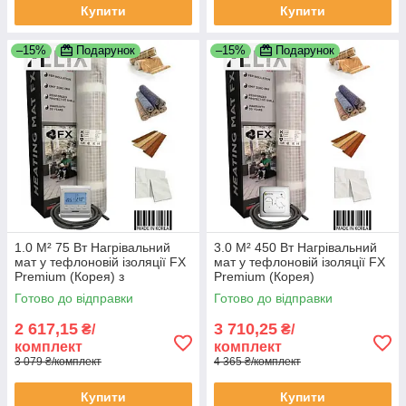
Купити
Купити
–15%
Подарунок
–15%
Подарунок
1.0 М² 75 Вт Нагрівальний
3.0 М² 450 Вт Нагрівальний
мат у тефлоновій ізоляції FX
мат у тефлоновій ізоляції FX
Premium (Корея) з
Premium (Корея)
програматором
Готово до відправки
Готово до відправки
2 617,15
3 710,25
₴/
₴/
комплект
комплект
3 079 ₴/комплект
4 365 ₴/комплект
Купити
Купити