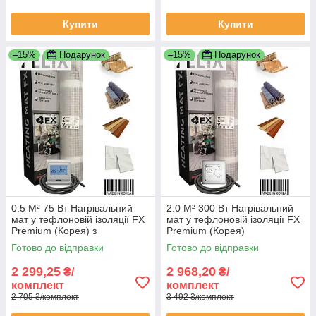
Купити
Купити
–15%
Подарунок
–15%
Подарунок
0.5 М² 75 Вт Нагрівальний
2.0 М² 300 Вт Нагрівальний
мат у тефлоновій ізоляції FX
мат у тефлоновій ізоляції FX
Premium (Корея) з
Premium (Корея)
програматором
Готово до відправки
Готово до відправки
2 299,25
2 968,20
₴/
₴/
комплект
комплект
2 705 ₴/комплект
3 492 ₴/комплект