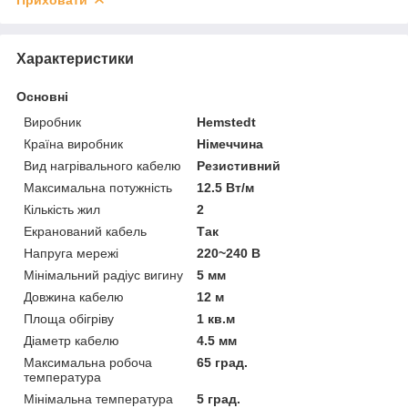
Характеристики
Основні
Виробник
Hemstedt
Країна виробник
Німеччина
Вид нагрівального кабелю
Резистивний
Максимальна потужність
12.5 Вт/м
Кількість жил
2
Екранований кабель
Так
Напруга мережі
220~240 В
Мінімальний радіус вигину
5 мм
Довжина кабелю
12 м
Площа обігріву
1 кв.м
Діаметр кабелю
4.5 мм
Максимальна робоча
65 град.
температура
Мінімальна температура
5 град.