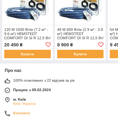
120 М 1500 Вт/м (7.2 м² -
48 М 600 Вт/м (2.9 м² - 3.8
54 М
9.6 м²) HEMSTEDT
м²) HEMSTEDT
м²)
COMFORT DI SI R 12,5 Вт/
COMFORT DI SI R 12,5 Вт/
COMF
м КАБЕЛЬ ДВОЖИЛЬНИЙ
м КАБЕЛЬ ДВОЖИЛЬНИЙ
м К
20 450
8 900
9 4
₴
₴
Купити
Купити
Про нас
100% позитивних з 22 відгуків за рік
Працює з 09.02.2024
м. Київ
Київ, Україна
Контакти