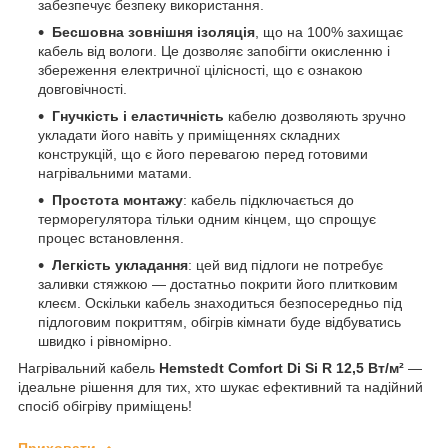
забезпечує безпеку використання.
Бесшовна зовнішня ізоляція
, що на 100% захищає
кабель від вологи. Це дозволяє запобігти окисленню і
збереження електричної цілісності, що є ознакою
довговічності.
Гнучкість і еластичність
кабелю дозволяють зручно
укладати його навіть у приміщеннях складних
конструкцій, що є його перевагою перед готовими
нагрівальними матами.
Простота монтажу
: кабель підключається до
терморегулятора тільки одним кінцем, що спрощує
процес встановлення.
Легкість укладання
: цей вид підлоги не потребує
заливки стяжкою — достатньо покрити його плитковим
клеєм. Оскільки кабель знаходиться безпосередньо під
підлоговим покриттям, обігрів кімнати буде відбуватись
швидко і рівномірно.
Нагрівальний кабель
Hemstedt Comfort Di Si R 12,5 Вт/м²
—
ідеальне рішення для тих, хто шукає ефективний та надійний
спосіб обігріву приміщень!
Приховати