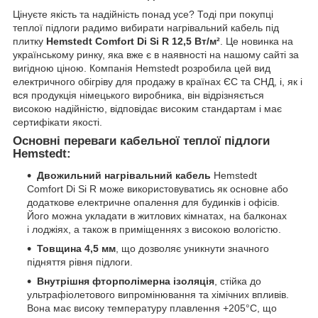
Цінуєте якість та надійність понад усе? Тоді при покупці
теплої підлоги радимо вибирати нагрівальний кабель під
плитку
Hemstedt Comfort Di Si R 12,5 Вт/м²
. Це новинка на
українському ринку, яка вже є в наявності на нашому сайті за
вигідною ціною. Компанія Hemstedt розробила цей вид
електричного обігріву для продажу в країнах ЄС та СНД, і, як і
вся продукція німецького виробника, він відрізняється
високою надійністю, відповідає високим стандартам і має
сертифікати якості.
Основні переваги кабельної теплої підлоги
Hemstedt:
Двожильний нагрівальний кабель
Hemstedt
Comfort Di Si R може використовуватись як основне або
додаткове електричне опалення для будинків і офісів.
Його можна укладати в житлових кімнатах, на балконах
і лоджіях, а також в приміщеннях з високою вологістю.
Товщина 4,5 мм
, що дозволяє уникнути значного
підняття рівня підлоги.
Внутрішня фторполімерна ізоляція
, стійка до
ультрафіолетового випромінювання та хімічних впливів.
Вона має високу температуру плавлення +205°C, що