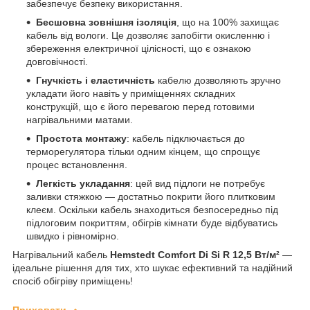
забезпечує безпеку використання.
Бесшовна зовнішня ізоляція
, що на 100% захищає
кабель від вологи. Це дозволяє запобігти окисленню і
збереження електричної цілісності, що є ознакою
довговічності.
Гнучкість і еластичність
кабелю дозволяють зручно
укладати його навіть у приміщеннях складних
конструкцій, що є його перевагою перед готовими
нагрівальними матами.
Простота монтажу
: кабель підключається до
терморегулятора тільки одним кінцем, що спрощує
процес встановлення.
Легкість укладання
: цей вид підлоги не потребує
заливки стяжкою — достатньо покрити його плитковим
клеєм. Оскільки кабель знаходиться безпосередньо під
підлоговим покриттям, обігрів кімнати буде відбуватись
швидко і рівномірно.
Нагрівальний кабель
Hemstedt Comfort Di Si R 12,5 Вт/м²
—
ідеальне рішення для тих, хто шукає ефективний та надійний
спосіб обігріву приміщень!
Приховати