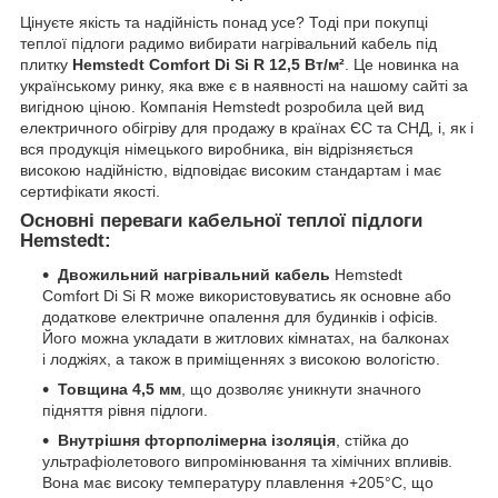
Цінуєте якість та надійність понад усе? Тоді при покупці
теплої підлоги радимо вибирати нагрівальний кабель під
плитку
Hemstedt Comfort Di Si R 12,5 Вт/м²
. Це новинка на
українському ринку, яка вже є в наявності на нашому сайті за
вигідною ціною. Компанія Hemstedt розробила цей вид
електричного обігріву для продажу в країнах ЄС та СНД, і, як і
вся продукція німецького виробника, він відрізняється
високою надійністю, відповідає високим стандартам і має
сертифікати якості.
Основні переваги кабельної теплої підлоги
Hemstedt:
Двожильний нагрівальний кабель
Hemstedt
Comfort Di Si R може використовуватись як основне або
додаткове електричне опалення для будинків і офісів.
Його можна укладати в житлових кімнатах, на балконах
і лоджіях, а також в приміщеннях з високою вологістю.
Товщина 4,5 мм
, що дозволяє уникнути значного
підняття рівня підлоги.
Внутрішня фторполімерна ізоляція
, стійка до
ультрафіолетового випромінювання та хімічних впливів.
Вона має високу температуру плавлення +205°C, що