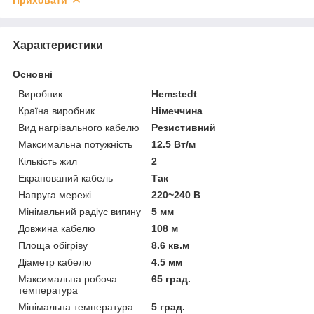
Характеристики
Основні
Виробник
Hemstedt
Країна виробник
Німеччина
Вид нагрівального кабелю
Резистивний
Максимальна потужність
12.5 Вт/м
Кількість жил
2
Екранований кабель
Так
Напруга мережі
220~240 В
Мінімальний радіус вигину
5 мм
Довжина кабелю
108 м
Площа обігріву
8.6 кв.м
Діаметр кабелю
4.5 мм
Максимальна робоча
65 град.
температура
Мінімальна температура
5 град.