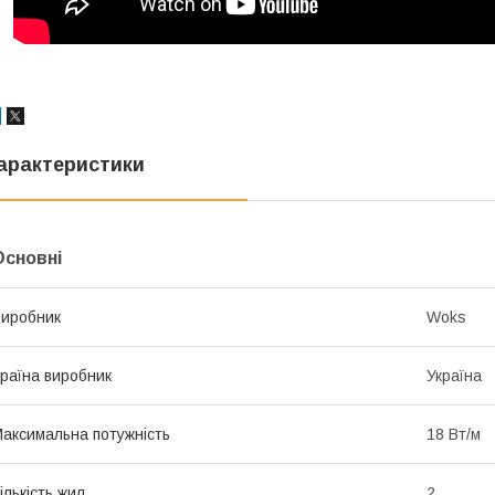
арактеристики
Основні
иробник
Woks
раїна виробник
Україна
аксимальна потужність
18 Вт/м
ількість жил
2