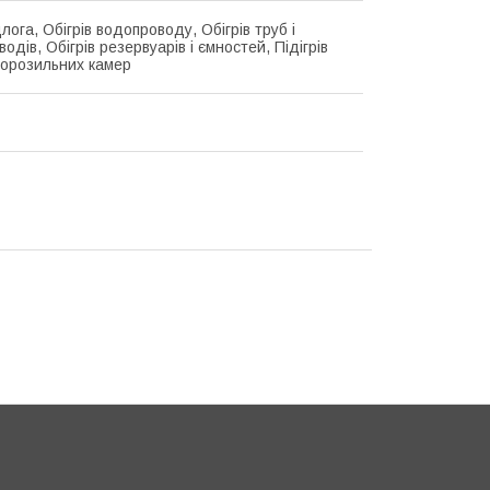
лога, Обігрів водопроводу, Обігрів труб і
одів, Обігрів резервуарів і ємностей, Підігрів
морозильних камер