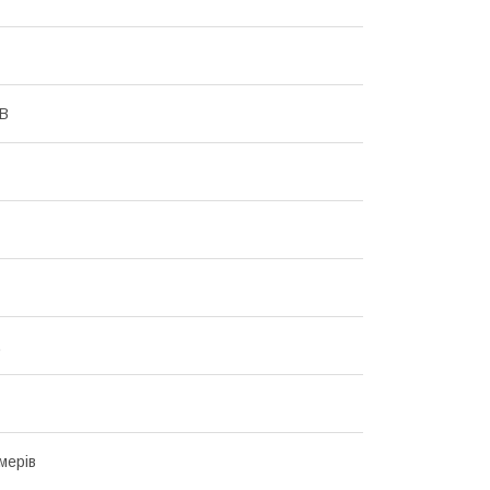
 В
.
мерів