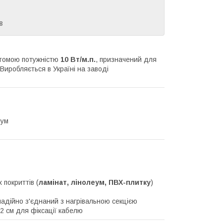
8
томою потужністю
10 Вт/м.п.
, призначений для
 Виробляється в Україні на заводі
еум
покриттів (
ламінат, лінолеум, ПВХ-плитку
)
адійно з'єднаний з нагрівальною секцією
2 см для фіксації кабелю