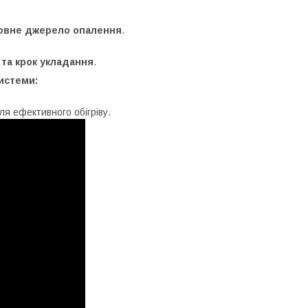
овне джерело опалення
.
та крок укладання
.
истеми:
 для ефективного обігріву.