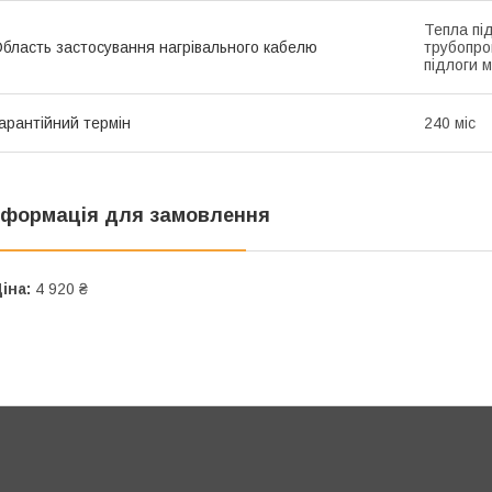
Тепла під
бласть застосування нагрівального кабелю
трубопров
підлоги 
арантійний термін
240 міс
нформація для замовлення
іна:
4 920 ₴