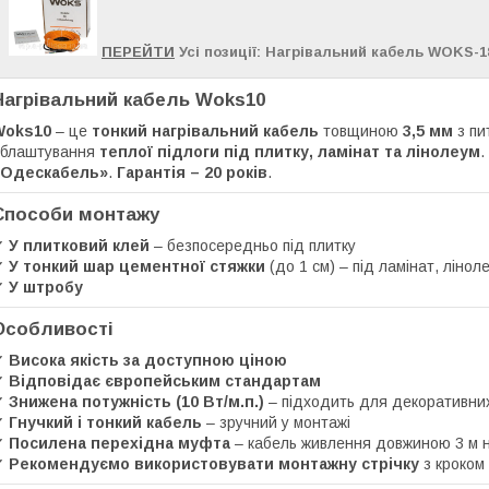
ПЕРЕЙТИ
Усі позиції: Нагрівальний кабель WOKS-1
Нагрівальний кабель Woks10
Woks10
– це
тонкий нагрівальний кабель
товщиною
3,5 мм
з пи
облаштування
теплої підлоги під плитку, ламінат та лінолеум
.
«Одескабель»
.
Гарантія – 20 років
.
Способи монтажу
✔
У плитковий клей
– безпосередньо під плитку
✔
У тонкий шар цементної стяжки
(до 1 см) – під ламінат, лінол
✔
У штробу
Особливості
✔
Висока якість за доступною ціною
✔
Відповідає європейським стандартам
✔
Знижена потужність (10 Вт/м.п.)
– підходить для декоративних 
✔
Гнучкий і тонкий кабель
– зручний у монтажі
✔
Посилена перехідна муфта
– кабель живлення довжиною 3 м н
✔
Рекомендуємо використовувати монтажну стрічку
з кроком 