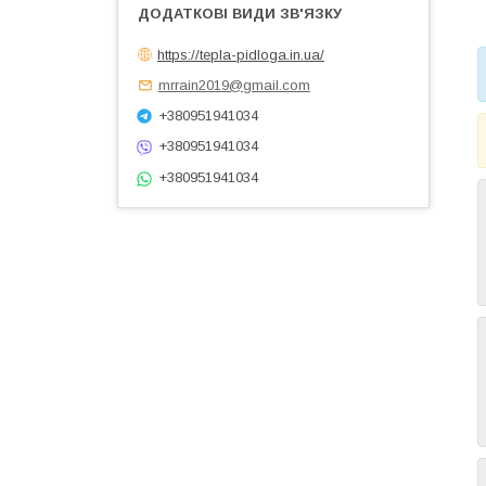
https://tepla-pidloga.in.ua/
mrrain2019@gmail.com
+380951941034
+380951941034
+380951941034