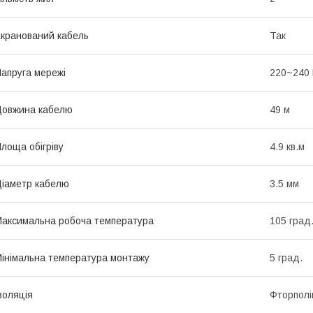
кранований кабель
Так
апруга мережі
220~240
овжина кабелю
49 м
лоща обігріву
4.9 кв.м
іаметр кабелю
3.5 мм
аксимальна робоча температура
105 град
інімальна температура монтажу
5 град.
золяція
Фторполі