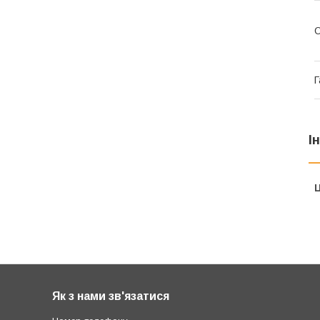
О
Г
І
Ц
Як з нами зв'язатися