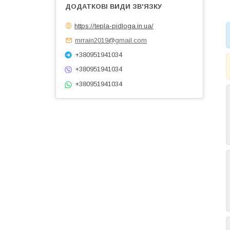
https://tepla-pidloga.in.ua/
mrrain2019@gmail.com
+380951941034
+380951941034
+380951941034