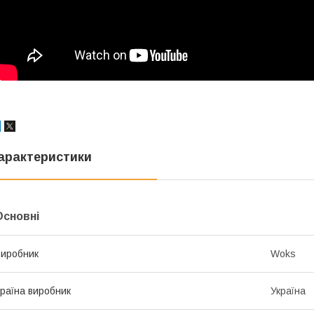
арактеристики
Основні
иробник
Woks
раїна виробник
Україна