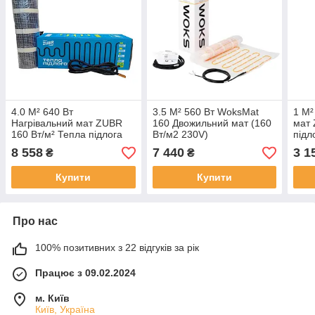
4.0 М² 640 Вт
3.5 М² 560 Вт WoksMat
1 М²
Нагрівальний мат ZUBR
160 Двожильний мат (160
мат 
160 Вт/м² Тепла підлога
Вт/м2 230V)
підл
електрична
8 558
7 440
3 1
₴
₴
Купити
Купити
Про нас
100% позитивних з 22 відгуків за рік
Працює з 09.02.2024
м. Київ
Київ, Україна