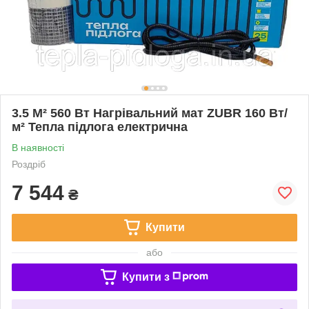
3.5 М² 560 Вт Нагрівальний мат ZUBR 160 Вт/
м² Тепла підлога електрична
В наявності
Роздріб
7 544
₴
Купити
або
Купити з