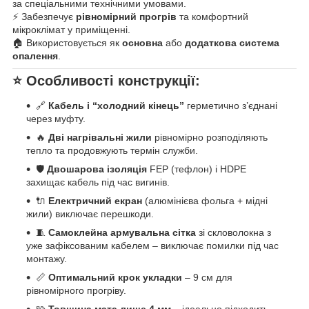
за спеціальними технічними умовами.
⚡ Забезпечує
рівномірний прогрів
та комфортний
мікроклімат у приміщенні.
🏠 Використовується як
основна
або
додаткова система
опалення
.
⭐ Особливості конструкції:
🔗
Кабель і “холодний кінець”
герметично з’єднані
через муфту.
🔥
Дві нагрівальні жили
рівномірно розподіляють
тепло та продовжують термін служби.
🛡️
Двошарова ізоляція
FEP (тефлон) і HDPE
захищає кабель під час вигинів.
🔌
Електричний екран
(алюмінієва фольга + мідні
жили) виключає перешкоди.
🧵
Самоклейна армувальна сітка
зі скловолокна з
уже зафіксованим кабелем – виключає помилки під час
монтажу.
📏
Оптимальний крок укладки
– 9 см для
рівномірного прогріву.