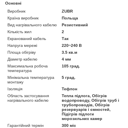
Основні
Виробник
ZUBR
Країна виробник
Польща
Вид нагрівального кабелю
Резистивний
Кількість жил
2
Екранований кабель
Так
Напруга мережі
220~240 В
Площа обігріву
3.5 кв.м
Діаметр кабелю
4 мм
Максимальна робоча
105 град.
температура
Мінімальна температура
5 град.
монтажу
Ізоляція
Тефлон
Область застосування
Тепла підлога, Обігрів
нагрівального кабелю
водопроводу, Обігрів труб і
трубопроводів, Обігрів
резервуарів і ємностей,
Підігрів підлоги
морозильних камер
Гарантійний термін
300 міс