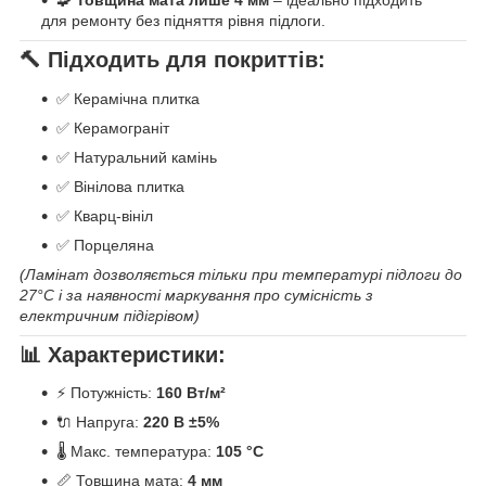
🧩
Товщина мата лише 4 мм
– ідеально підходить
для ремонту без підняття рівня підлоги.
🔨 Підходить для покриттів:
✅ Керамічна плитка
✅ Керамограніт
✅ Натуральний камінь
✅ Вінілова плитка
✅ Кварц-вініл
✅ Порцеляна
(Ламінат дозволяється тільки при температурі підлоги до
27°C і за наявності маркування про сумісність з
електричним підігрівом)
📊 Характеристики:
⚡ Потужність:
160 Вт/м²
🔌 Напруга:
220 В ±5%
🌡️ Макс. температура:
105 °C
📏 Товщина мата:
4 мм