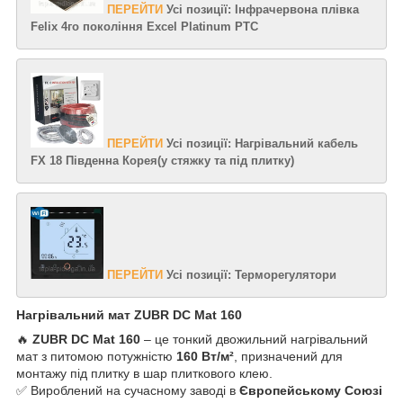
ПЕРЕЙТИ
Усі позиції: Інфрачервона плівка
Felix 4го покоління Excel Platinum PTC
ПЕРЕЙТИ
Усі позиції: Нагрівальний кабель
FX 18 Південна Корея(у стяжку та під плитку)
ПЕРЕЙТИ
Усі позиції: Терморегулятори
Нагрівальний мат
ZUBR DC Mat 160
🔥
ZUBR DC Mat 160
– це тонкий двожильний нагрівальний
мат з питомою потужністю
160 Вт/м²
, призначений для
монтажу під плитку в шар плиткового клею.
✅ Вироблений на сучасному заводі в
Європейському Союзі