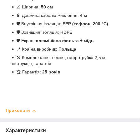
📐 Ширина:
50 см
🔋 Довжина кабелю живлення:
4 м
🛡️ Внутрішня ізоляція:
FEP (тефлон, 200 °C)
🛡️ Зовнішня ізоляція:
HDPE
🛡️ Екран:
алюмінієва фольга + мідь
📍 Країна виробник:
Польща
🛠️ Комплектація: секція, гофротрубка 2,5 м,
інструкція, гарантія
🏆 Гарантія:
25 років
Приховати
Характеристики