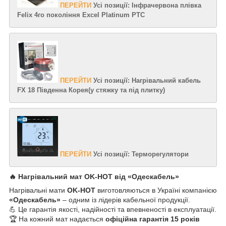
ПЕРЕЙТИ
Усі позиції: Інфрачервона плівка
Felix 4го покоління Excel Platinum PTC
ПЕРЕЙТИ
Усі позиції: Нагрівальний кабель
FX 18 Південна Корея(у стяжку та під плитку)
ПЕРЕЙТИ
Усі позиції: Терморегулятори
🔥 Нагрівальний мат
OK-HOT
від «Одескабель»
Нагрівальні мати
OK-HOT
виготовляються в Україні компанією
«Одескабель»
– одним із лідерів кабельної продукції.
💪 Це гарантія якості, надійності та впевненості в експлуатації.
🏆 На кожний мат надається
офіційна гарантія 15 років