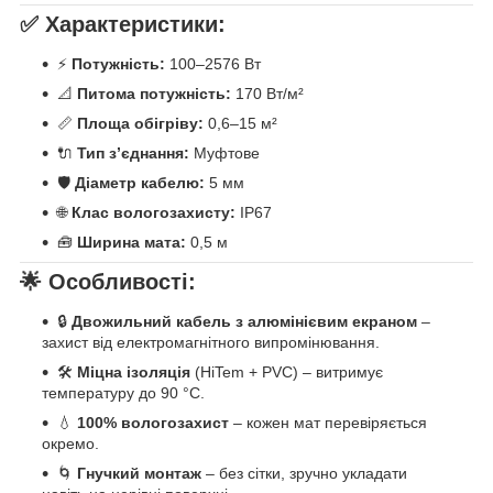
✅ Характеристики:
⚡
Потужність:
100–2576 Вт
📐
Питома потужність:
170 Вт/м²
📏
Площа обігріву:
0,6–15 м²
🔌
Тип з’єднання:
Муфтове
🛡️
Діаметр кабелю:
5 мм
🌐
Клас вологозахисту:
IP67
🧰
Ширина мата:
0,5 м
🌟 Особливості:
🔒
Двожильний кабель з алюмінієвим екраном
–
захист від електромагнітного випромінювання.
🛠️
Міцна ізоляція
(HiTem + PVC) – витримує
температуру до 90 °C.
💧
100% вологозахист
– кожен мат перевіряється
окремо.
🌀
Гнучкий монтаж
– без сітки, зручно укладати