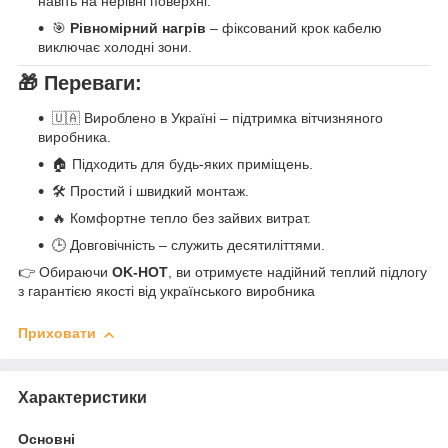
навіть на нерівні поверхні.
🎯
Рівномірний нагрів
– фіксований крок кабелю
виключає холодні зони.
🎁 Переваги:
🇺🇦 Вироблено в Україні – підтримка вітчизняного
виробника.
🏠 Підходить для будь-яких приміщень.
🛠️ Простий і швидкий монтаж.
🔥 Комфортне тепло без зайвих витрат.
🕒 Довговічність – служить десятиліттями.
👉 Обираючи
OK-HOT
, ви отримуєте надійний теплий підлогу
з гарантією якості від українського виробника
Приховати
Характеристики
Основні