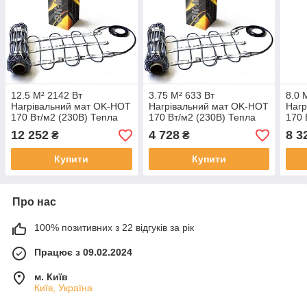
12.5 М² 2142 Вт
3.75 М² 633 Вт
8.0 
Нагрівальний мат OK-HOT
Нагрівальний мат OK-HOT
Нагр
170 Вт/м2 (230В) Тепла
170 Вт/м2 (230В) Тепла
170 
електрична підлога
електрична підлога
елек
12 252
4 728
8 3
₴
₴
Купити
Купити
Про нас
100% позитивних з 22 відгуків за рік
Працює з 09.02.2024
м. Київ
Київ, Україна