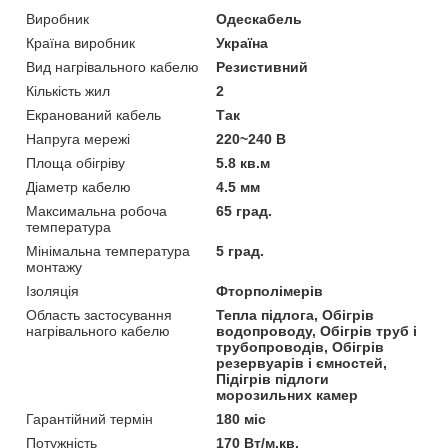
Виробник
Одескабель
Країна виробник
Україна
Вид нагрівального кабелю
Резистивний
Кількість жил
2
Екранований кабель
Так
Напруга мережі
220~240 В
Площа обігріву
5.8 кв.м
Діаметр кабелю
4.5 мм
Максимальна робоча
65 град.
температура
Мінімальна температура
5 град.
монтажу
Ізоляція
Фторполімерів
Область застосування
Тепла підлога, Обігрів
нагрівального кабелю
водопроводу, Обігрів труб і
трубопроводів, Обігрів
резервуарів і ємностей,
Підігрів підлоги
морозильних камер
Гарантійний термін
180 міс
Потужність
170 Вт/м.кв.