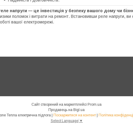
Надійність і довговічність.
еле напруги — це інвестиція у безпеку вашого дому чи бізн
изики поломок і витрати на ремонт. Встановивши реле напруги, ви о
оботі вашої електромережі.
Сайт створений на маркетплейсі
Prom.ua
Продавець на Bigl.ua
HeatZone Тепла електрична підлога |
Поскаржитися на контент
|
Політика конфіденці
Select Language
▼