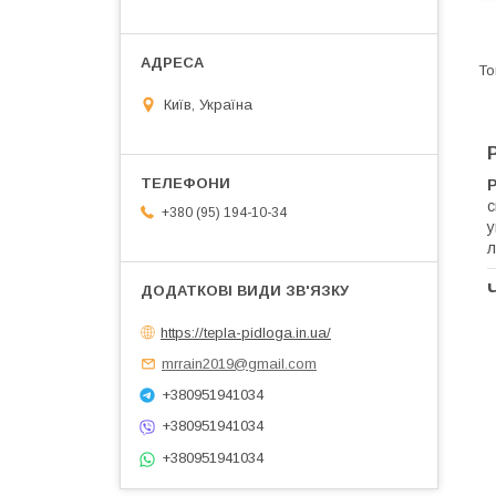
Київ, Україна
с
+380 (95) 194-10-34
у
л
https://tepla-pidloga.in.ua/
mrrain2019@gmail.com
+380951941034
+380951941034
+380951941034