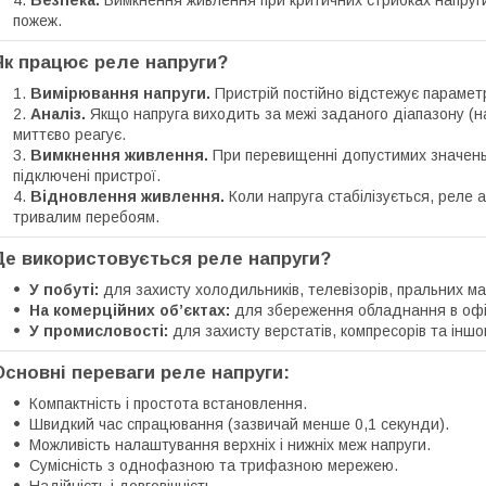
Безпека.
Вимкнення живлення при критичних стрибках напруги
пожеж.
Як працює реле напруги?
Вимірювання напруги.
Пристрій постійно відстежує параметр
Аналіз.
Якщо напруга виходить за межі заданого діапазону (н
миттєво реагує.
Вимкнення живлення.
При перевищенні допустимих значень
підключені пристрої.
Відновлення живлення.
Коли напруга стабілізується, реле 
тривалим перебоям.
Де використовується реле напруги?
У побуті:
для захисту холодильників, телевізорів, пральних маш
На комерційних об’єктах:
для збереження обладнання в офіс
У промисловості:
для захисту верстатів, компресорів та інш
Основні переваги реле напруги:
Компактність і простота встановлення.
Швидкий час спрацювання (зазвичай менше 0,1 секунди).
Можливість налаштування верхніх і нижніх меж напруги.
Сумісність з однофазною та трифазною мережею.