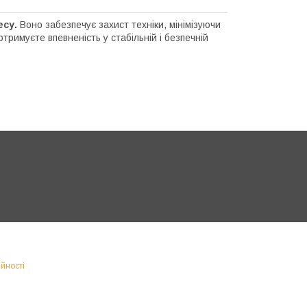
есу.
Воно забезпечує захист техніки, мінімізуючи
тримуєте впевненість у стабільній і безпечній
йності