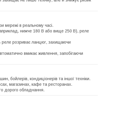
 захищає не лише техніку, але й знижує ризик
и мережі в реальному часі.
априклад, нижче 180 В або вище 250 В), реле
 реле розриває ланцюг, захищаючи
автоматично вмикає живлення, запобігаючи
ин, бойлерів, кондиціонерів та іншої техніки.
ах, магазинах, кафе та ресторанах.
ого дорого обладнання.