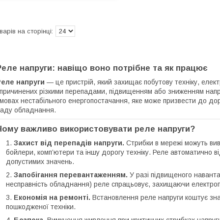
Реле напруги: навіщо воно потрібне та як працює
Реле напруги
— це пристрій, який захищає побутову техніку, елек
причинених різкими перепадами, підвищенням або зниженням напру
мовах нестабільного енергопостачання, яке може призвести до дор
аду обладнання.
Чому важливо використовувати реле напруги?
Захист від перепадів напруги.
Стрибки в мережі можуть вив
бойлери, комп’ютери та іншу дорогу техніку. Реле автоматично 
допустимих значень.
Запобігання перевантаженням.
У разі підвищеного наванта
несправність обладнання) реле спрацьовує, захищаючи електро
Економія на ремонті.
Встановлення реле напруги коштує зна
пошкодженої техніки.