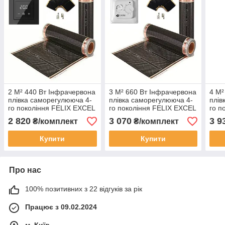
2 М² 440 Вт Інфрачервона
3 М² 660 Вт Інфрачервона
4 М²
плівка саморегулююча 4-
плівка саморегулююча 4-
плів
го покоління FELIX EXCEL
го покоління FELIX EXCEL
го п
PLATINUM PTC
PLATINUM PTC
PLA
2 820
3 070
3 9
₴/комплект
₴/комплект
Купити
Купити
Про нас
100% позитивних з 22 відгуків за рік
Працює з 09.02.2024