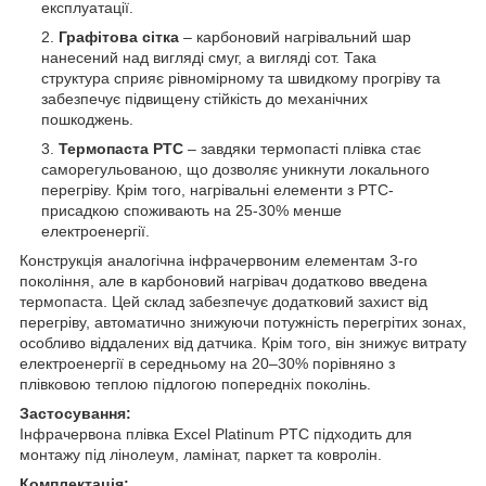
експлуатації.
Графітова сітка
– карбоновий нагрівальний шар
нанесений над вигляді смуг, а вигляді сот. Така
структура сприяє рівномірному та швидкому прогріву та
забезпечує підвищену стійкість до механічних
пошкоджень.
Термопаста PTC
– завдяки термопасті плівка стає
саморегульованою, що дозволяє уникнути локального
перегріву. Крім того, нагрівальні елементи з PTC-
присадкою споживають на 25-30% менше
електроенергії.
Конструкція аналогічна інфрачервоним елементам 3-го
покоління, але в карбоновий нагрівач додатково введена
термопаста. Цей склад забезпечує додатковий захист від
перегріву, автоматично знижуючи потужність перегрітих зонах,
особливо віддалених від датчика. Крім того, він знижує витрату
електроенергії в середньому на 20–30% порівняно з
плівковою теплою підлогою попередніх поколінь.
Застосування:
Інфрачервона плівка Excel Platinum PTC підходить для
монтажу під лінолеум, ламінат, паркет та ковролін.
Комплектація: