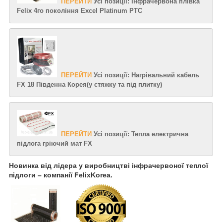
ПЕРЕЙТИ
Усі позиції: Інфрачервона плівка
Felix 4го покоління Excel Platinum PTC
ПЕРЕЙТИ
Усі позиції: Нагрівальний кабель
FX 18 Південна Корея(у стяжку та під плитку)
ПЕРЕЙТИ
Усі позиції: Тепла електрична
підлога гріючий мат FX
Новинка від лідера у виробництві інфрачервоної теплої
підлоги – компанії FelixKorea.