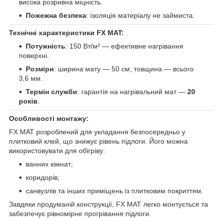
висока розривна міцність.
Пожежна безпека
: ізоляція матеріалу не займиста.
Технічні характеристики FX MAT:
Потужність
: 150 Вт/м² — ефективне нагрівання
поверхні.
Розміри
: ширина мату — 50 см, товщина — всього
3,6 мм.
Термін служби
: гарантія на нагрівальний мат —
20
років
.
Особливості монтажу:
FX MAT розроблений для укладання безпосередньо у
плитковий клей, що знижує рівень підлоги. Його можна
використовувати для обігріву:
ванних кімнат;
коридорів;
санвузлів та інших приміщень із плитковим покриттям.
Завдяки продуманій конструкції, FX MAT легко монтується та
забезпечує рівномірне прогрівання підлоги.