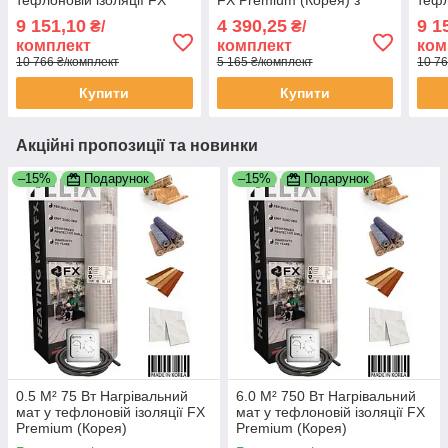
тефлоновій ізоляції FX
FX Premium (Корея) з
тефл
Premium (Корея) з
програматором
Prem
9 151,10
4 390,25
9 1
₴/
₴/
програматором
про
комплект
комплект
ком
10 766 ₴/комплект
5 165 ₴/комплект
10 76
Купити
Купити
Акційні пропозиції та новинки
–15%
Подарунок
–15%
Подарунок
0.5 М² 75 Вт Нагрівальний
6.0 М² 750 Вт Нагрівальний
мат у тефлоновій ізоляції FX
мат у тефлоновій ізоляції FX
Premium (Корея)
Premium (Корея)