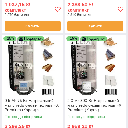
1 937,15
2 388,50
₴/
₴/
комплект
комплект
2 279 ₴/комплект
2 810 ₴/комплект
Купити
Купити
–15%
Подарунок
–15%
Подарунок
0.5 М² 75 Вт Нагрівальний
2.0 М² 300 Вт Нагрівальний
мат у тефлоновій ізоляції FX
мат у тефлоновій ізоляції FX
Premium (Корея) з
Premium (Корея)
програматором
Готово до відправки
Готово до відправки
2 299,25
2 968,20
₴/
₴/