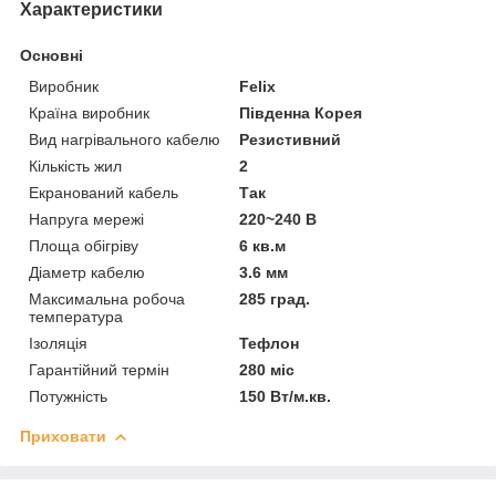
Характеристики
Основні
Виробник
Felix
Країна виробник
Південна Корея
Вид нагрівального кабелю
Резистивний
Кількість жил
2
Екранований кабель
Так
Напруга мережі
220~240 В
Площа обігріву
6 кв.м
Діаметр кабелю
3.6 мм
Максимальна робоча
285 град.
температура
Ізоляція
Тефлон
Гарантійний термін
280 міс
Потужність
150 Вт/м.кв.
Приховати