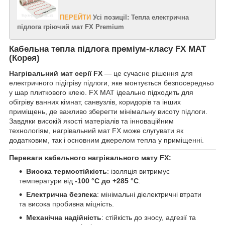
ПЕРЕЙТИ
Усі позиції: Тепла електрична
підлога гріючий мат FX Premium
Кабельна тепла підлога преміум-класу FX MAT
(Корея)
Нагрівальний мат серії FX
— це сучасне рішення для
електричного підігріву підлоги, яке монтується безпосередньо
у шар плиткового клею. FX MAT ідеально підходить для
обігріву ванних кімнат, санвузлів, коридорів та інших
приміщень, де важливо зберегти мінімальну висоту підлоги.
Завдяки високій якості матеріалів та інноваційним
технологіям, нагрівальний мат FX може слугувати як
додатковим, так і основним джерелом тепла у приміщенні.
Переваги кабельного нагрівального мату FX:
Висока термостійкість
: ізоляція витримує
температури від
-100 °C до +285 °C
.
Електрична безпека
: мінімальні діелектричні втрати
та висока пробивна міцність.
Механічна надійність
: стійкість до зносу, адгезії та