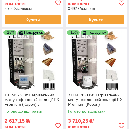
комплект
комплект
2 705 ₴/комплект
3 492 ₴/комплект
Купити
Купити
–15%
Подарунок
–15%
Подарунок
1.0 М² 75 Вт Нагрівальний
3.0 М² 450 Вт Нагрівальний
мат у тефлоновій ізоляції FX
мат у тефлоновій ізоляції FX
Premium (Корея) з
Premium (Корея)
програматором
Готово до відправки
Готово до відправки
2 617,15
3 710,25
₴/
₴/
комплект
комплект