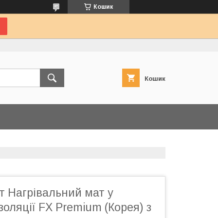
Кошик
Кошик
Вт Нагрівальний мат у
золяції FX Premium (Корея) з