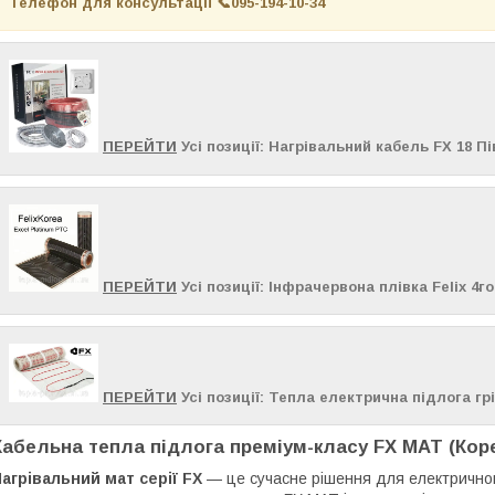
Телефон для консультації 📞
095-194-10-34
ПЕРЕЙТИ
Усі позиції: Нагрівальний кабель FX 18 П
ПЕРЕЙТИ
Усі позиції: Інфрачервона плівка Felix 4г
ПЕРЕЙТИ
Усі позиції: Тепла електрична підлога г
Кабельна тепла підлога преміум-класу FX MAT (Кор
агрівальний мат серії FX
— це сучасне рішення для електричного 