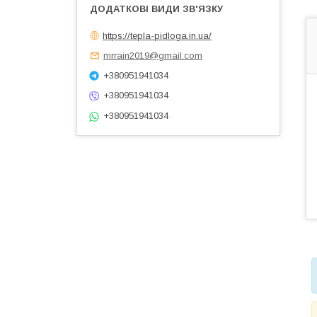
https://tepla-pidloga.in.ua/
mrrain2019@gmail.com
+380951941034
+380951941034
+380951941034