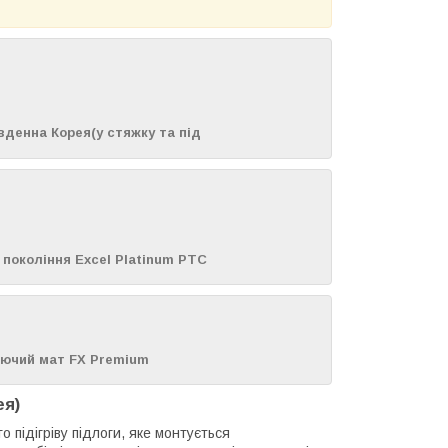
івденна Корея(у стяжку та під
о покоління Excel Platinum PTC
ріючий мат FX Premium
ея)
підігріву підлоги, яке монтується