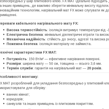
езпосередньо у шар плиткового клею. FX MAT ідеально підходить дл
а інших приміщень, де важливо зберегти мінімальну висоту підлоги.
нноваційним технологіям, нагрівальний мат FX може слугувати як д
риміщенні.
ереваги кабельного нагрівального мату FX:
Висока термостійкість
: ізоляція витримує температури від
-
Електрична безпека
: мінімальні діелектричні втрати та висо
Механічна надійність
: стійкість до зносу, адгезії та висока 
Пожежна безпека
: ізоляція матеріалу не займиста.
ехнічні характеристики FX MAT:
Потужність
: 150 Вт/м² — ефективне нагрівання поверхні.
Розміри
: ширина мату — 50 см, товщина — всього 3,6 мм.
Термін служби
: гарантія на нагрівальний мат —
20 років
.
Особливості монтажу:
X MAT розроблений для укладання безпосередньо у плитковий клей
икористовувати для обігріву:
ванних кімнат;
коридорів;
санвузлів та інших приміщень із плитковим покриттям.