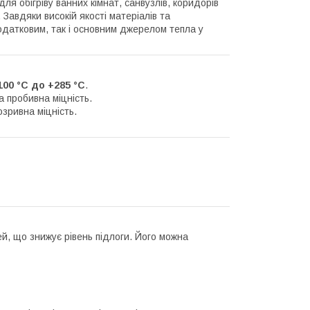
я обігріву ванних кімнат, санвузлів, коридорів
 Завдяки високій якості матеріалів та
одатковим, так і основним джерелом тепла у
100 °C до +285 °C
.
ка пробивна міцність.
розривна міцність.
, що знижує рівень підлоги. Його можна