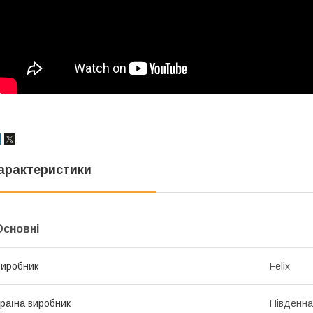
арактеристики
Основні
иробник
Felix
раїна виробник
Південна