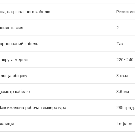
ид нагрівального кабелю
Резистив
ількість жил
2
кранований кабель
Так
апруга мережі
220~240
лоща обігріву
8 кв.м
іаметр кабелю
3.6 мм
аксимальна робоча температура
285 град
золяція
Тефлон